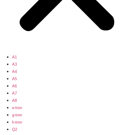
A1
A3
A4
A5
A6
A7
A8
e-tron
g-tron
h-tron
Q2