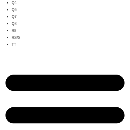
Q4
Q5
Q7
Q8
R8
RS/S
TT