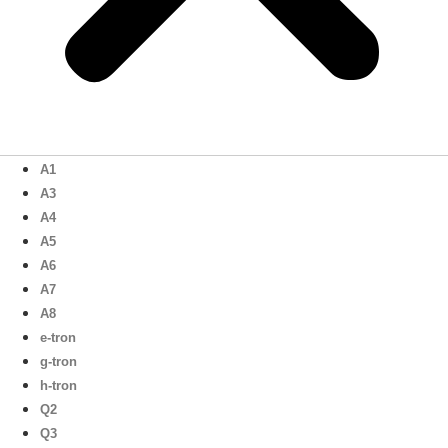
A1
A3
A4
A5
A6
A7
A8
e-tron
g-tron
h-tron
Q2
Q3