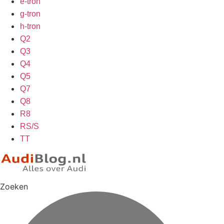
e-tron
g-tron
h-tron
Q2
Q3
Q4
Q5
Q7
Q8
R8
RS/S
TT
Zoeken