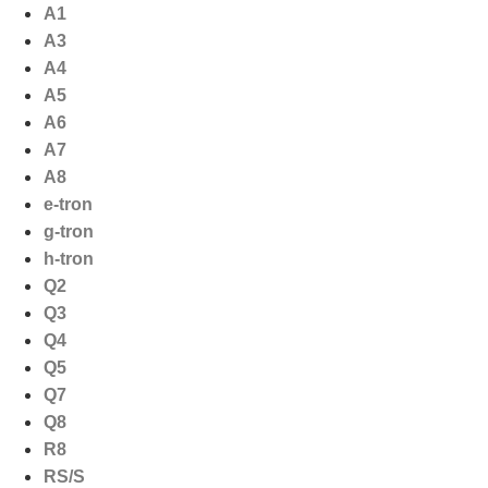
Ga
A1
naar
A3
de
A4
inhoud
A5
A6
A7
A8
e-tron
g-tron
h-tron
Q2
Q3
Q4
Q5
Q7
Q8
R8
RS/S