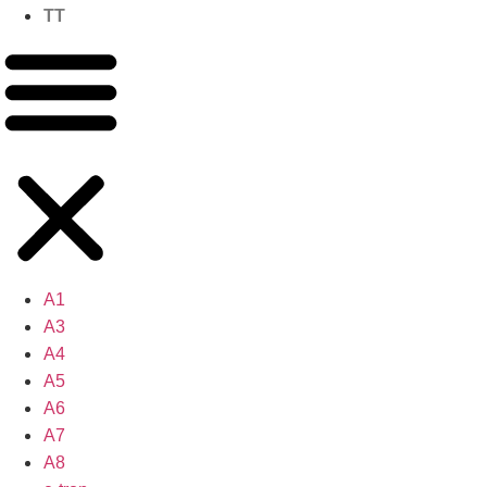
TT
A1
A3
A4
A5
A6
A7
A8