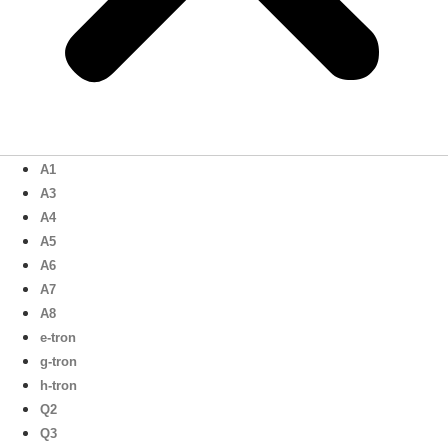
A1
A3
A4
A5
A6
A7
A8
e-tron
g-tron
h-tron
Q2
Q3