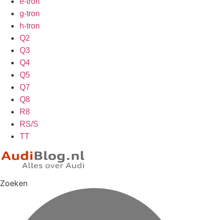
e-tron
g-tron
h-tron
Q2
Q3
Q4
Q5
Q7
Q8
R8
RS/S
TT
Zoeken