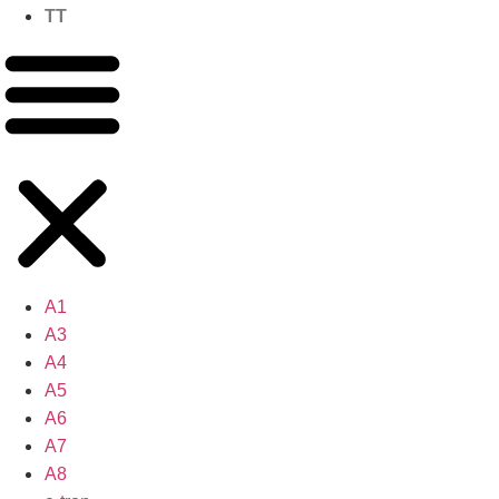
TT
A1
A3
A4
A5
A6
A7
A8