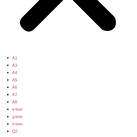
A1
A3
A4
A5
A6
A7
A8
e-tron
g-tron
h-tron
Q2