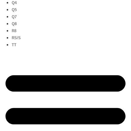
Q4
Q5
Q7
Q8
R8
RS/S
TT