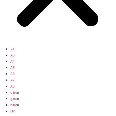
A1
A3
A4
A5
A6
A7
A8
e-tron
g-tron
h-tron
Q2