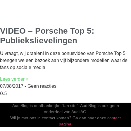
VIDEO – Porsche Top 5:
Publiekslievelingen
U vraagt, wij draaien! In deze bonusvideo van Porsche Top 5
brengen we een bezoek aan vijf bijzondere modellen waar de
fans op sociale media
Lees verder »
07/08/2017
Geen reacties
AudiBlog is onafhankelijke “fan site”. AudiBlog is ook geen
onderdeel van Audi AG.
Wil je met ons in contact komen? Ga dan naar onze
contact
pagina.