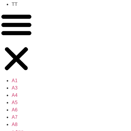
TT
A1
A3
A4
A5
A6
A7
A8