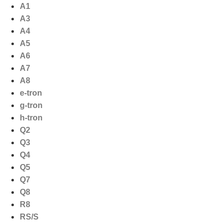
Ga
A1
naar
A3
de
A4
inhoud
A5
A6
A7
A8
e-tron
g-tron
h-tron
Q2
Q3
Q4
Q5
Q7
Q8
R8
RS/S