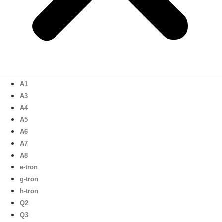
A1
A3
A4
A5
A6
A7
A8
e-tron
g-tron
h-tron
Q2
Q3