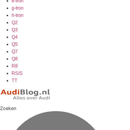
e-tron
g-tron
h-tron
Q2
Q3
Q4
Q5
Q7
Q8
R8
RS/S
TT
Zoeken