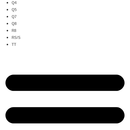
Q4
Q5
Q7
Q8
R8
RS/S
TT