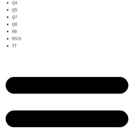
Q4
Q5
Q7
Q8
R8
RS/S
TT