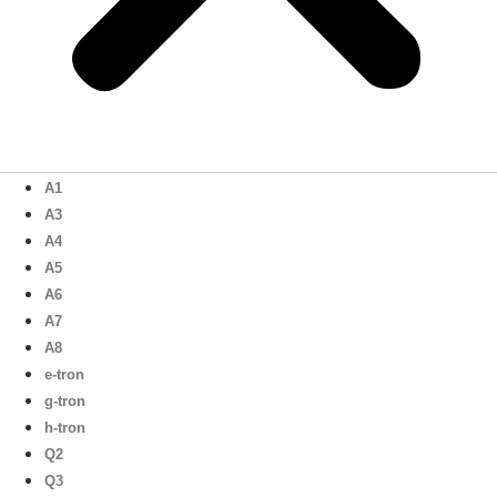
A1
A3
A4
A5
A6
A7
A8
e-tron
g-tron
h-tron
Q2
Q3