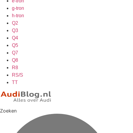
e-tron
g-tron
h-tron
Q2
Q3
Q4
Q5
Q7
Q8
R8
RS/S
TT
Zoeken