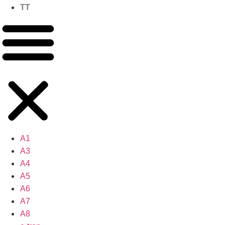
TT
A1
A3
A4
A5
A6
A7
A8