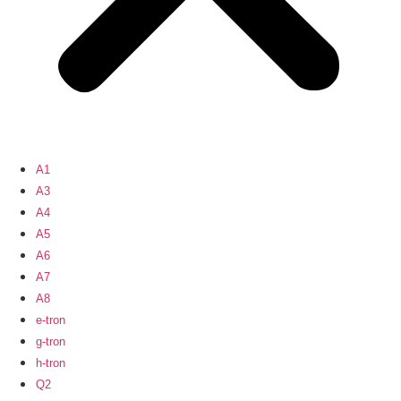
A1
A3
A4
A5
A6
A7
A8
e-tron
g-tron
h-tron
Q2