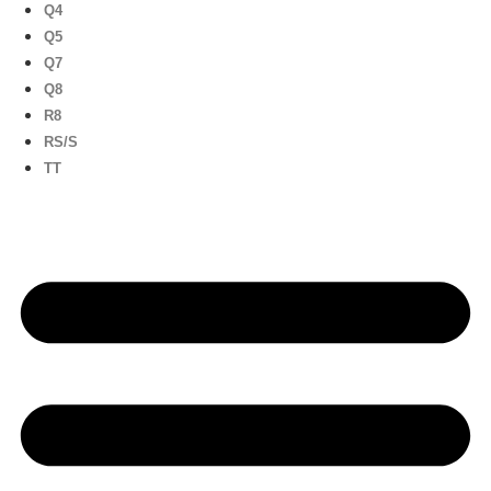
Q4
Q5
Q7
Q8
R8
RS/S
TT