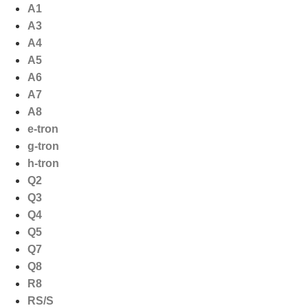
Ga
A1
naar
A3
de
A4
inhoud
A5
A6
A7
A8
e-tron
g-tron
h-tron
Q2
Q3
Q4
Q5
Q7
Q8
R8
RS/S