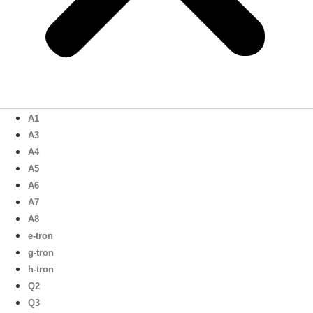
A1
A3
A4
A5
A6
A7
A8
e-tron
g-tron
h-tron
Q2
Q3