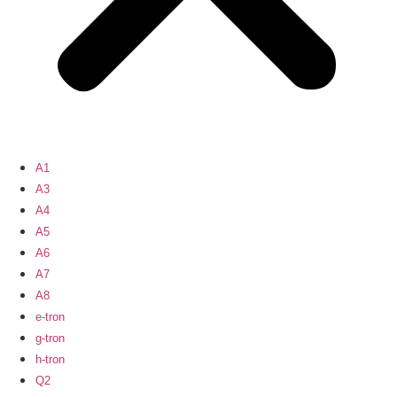
A1
A3
A4
A5
A6
A7
A8
e-tron
g-tron
h-tron
Q2