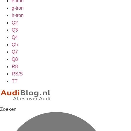
e-tron
g-tron
h-tron
Q2
Q3
Q4
Q5
Q7
Q8
R8
RS/S
TT
Zoeken