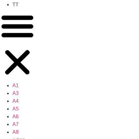
TT
A1
A3
A4
A5
A6
A7
A8