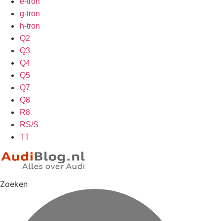
e-tron
g-tron
h-tron
Q2
Q3
Q4
Q5
Q7
Q8
R8
RS/S
TT
Zoeken