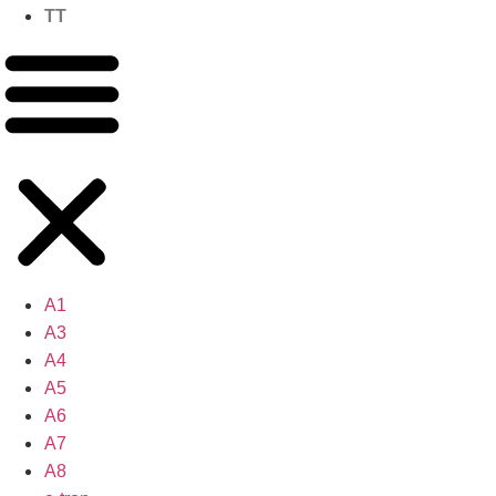
TT
A1
A3
A4
A5
A6
A7
A8