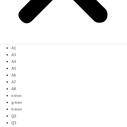
A1
A3
A4
A5
A6
A7
A8
e-tron
g-tron
h-tron
Q2
Q3