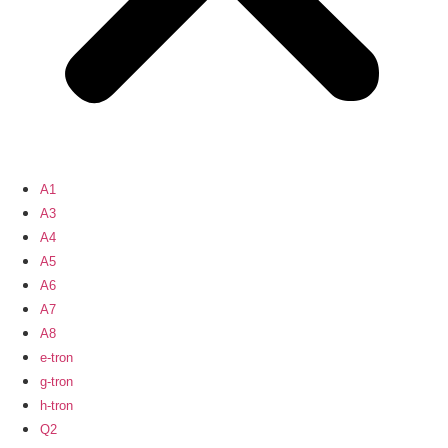
A1
A3
A4
A5
A6
A7
A8
e-tron
g-tron
h-tron
Q2