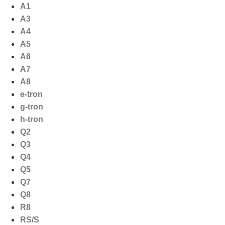
Ga
A1
naar
A3
de
A4
inhoud
A5
A6
A7
A8
e-tron
g-tron
h-tron
Q2
Q3
Q4
Q5
Q7
Q8
R8
RS/S