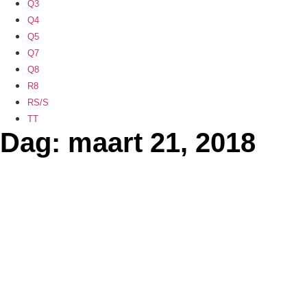
Q3
Q4
Q5
Q7
Q8
R8
RS/S
TT
Dag: maart 21, 2018