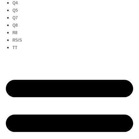
Q4
Q5
Q7
Q8
R8
RS/S
TT