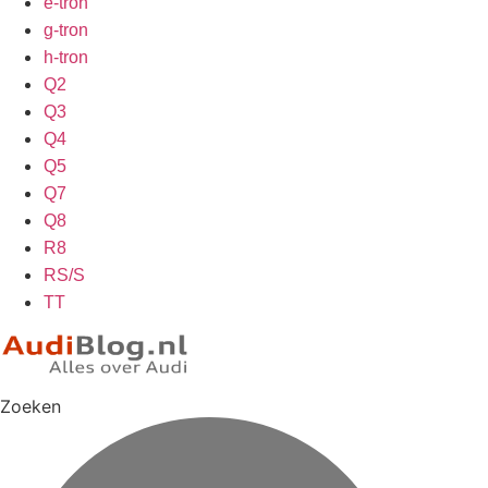
e-tron
g-tron
h-tron
Q2
Q3
Q4
Q5
Q7
Q8
R8
RS/S
TT
Zoeken