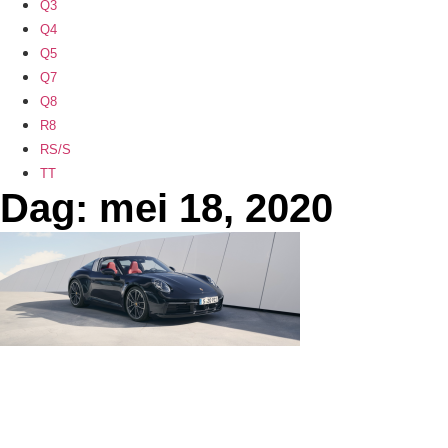
Q3
Q4
Q5
Q7
Q8
R8
RS/S
TT
Dag: mei 18, 2020