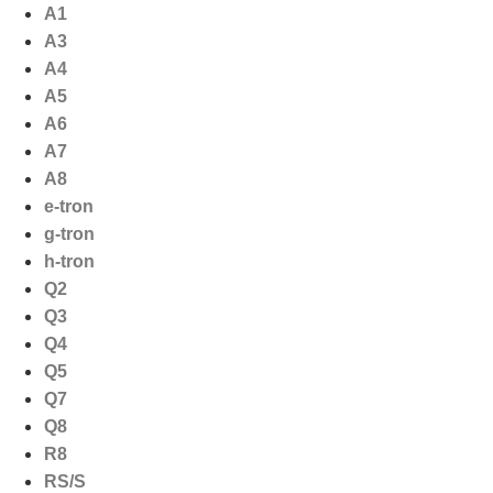
Ga
A1
naar
A3
de
A4
inhoud
A5
A6
A7
A8
e-tron
g-tron
h-tron
Q2
Q3
Q4
Q5
Q7
Q8
R8
RS/S