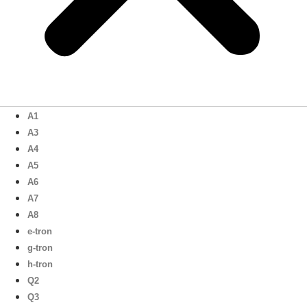
A1
A3
A4
A5
A6
A7
A8
e-tron
g-tron
h-tron
Q2
Q3