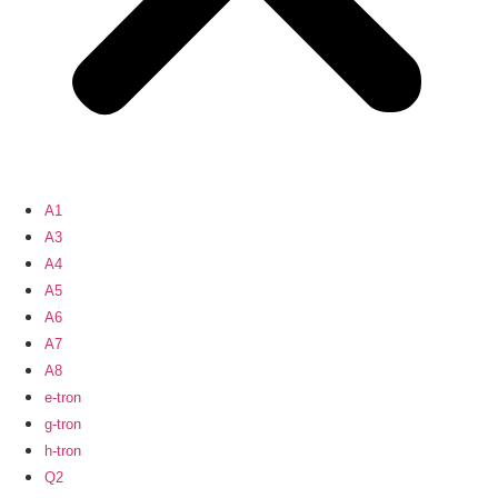
A1
A3
A4
A5
A6
A7
A8
e-tron
g-tron
h-tron
Q2