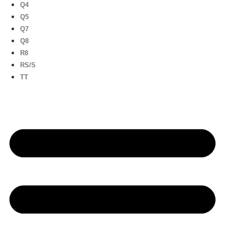
Q4
Q5
Q7
Q8
R8
RS/S
TT