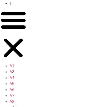
TT
A1
A3
A4
A5
A6
A7
A8