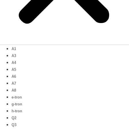
A1
A3
A4
A5
A6
A7
A8
e-tron
g-tron
h-tron
Q2
Q3