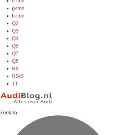
e-tron
g-tron
h-tron
Q2
Q3
Q4
Q5
Q7
Q8
R8
RS/S
TT
Zoeken