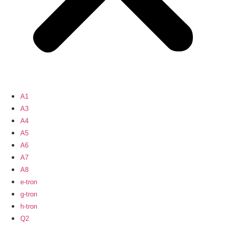
A1
A3
A4
A5
A6
A7
A8
e-tron
g-tron
h-tron
Q2