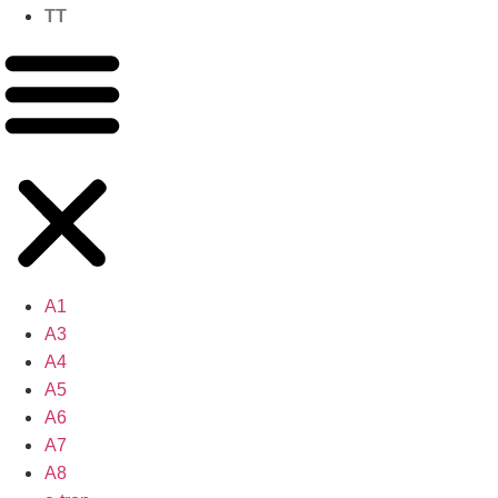
TT
A1
A3
A4
A5
A6
A7
A8