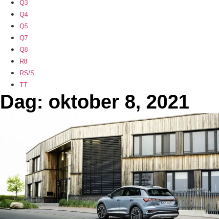
Q3
Q4
Q5
Q7
Q8
R8
RS/S
TT
Dag: oktober 8, 2021