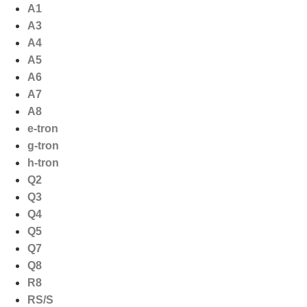
Ga
A1
naar
A3
de
A4
inhoud
A5
A6
A7
A8
e-tron
g-tron
h-tron
Q2
Q3
Q4
Q5
Q7
Q8
R8
RS/S