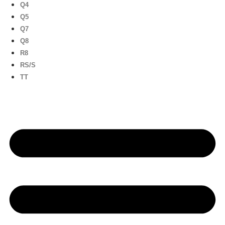
Q4
Q5
Q7
Q8
R8
RS/S
TT