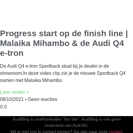
Progress start op de finish line |
Malaika Mihambo & de Audi Q4
e-tron
De Audi Q4 e-tron Sportback staat bij je dealer in de
showroom.In deze video clip zie je de nieuwe Sportback Q4
samen met Malaika Mihambo.
Lees verder »
08/10/2021
Geen reacties
AudiBlog is onafhankelijke “fan site”. AudiBlog is ook geen
onderdeel van Audi AG.
Wil je met ons in contact komen? Ga dan naar onze
contact