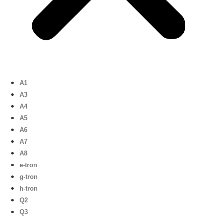
A1
A3
A4
A5
A6
A7
A8
e-tron
g-tron
h-tron
Q2
Q3