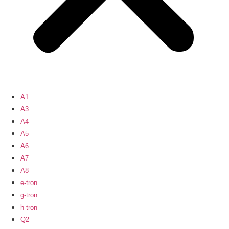
A1
A3
A4
A5
A6
A7
A8
e-tron
g-tron
h-tron
Q2