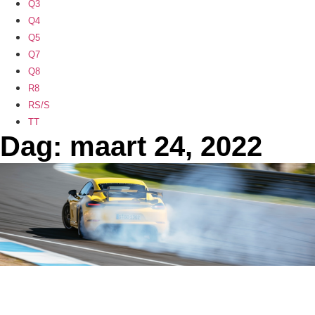
Q3
Q4
Q5
Q7
Q8
R8
RS/S
TT
Dag: maart 24, 2022