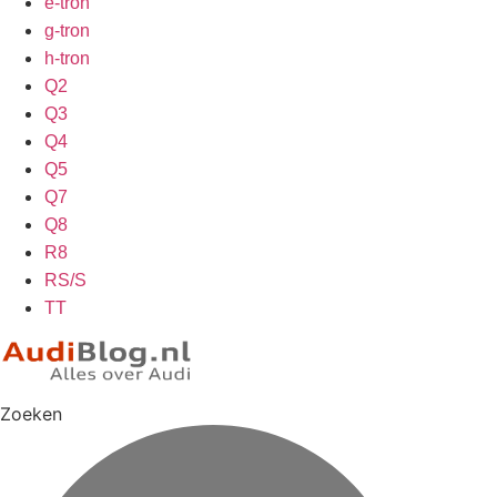
e-tron
g-tron
h-tron
Q2
Q3
Q4
Q5
Q7
Q8
R8
RS/S
TT
Zoeken