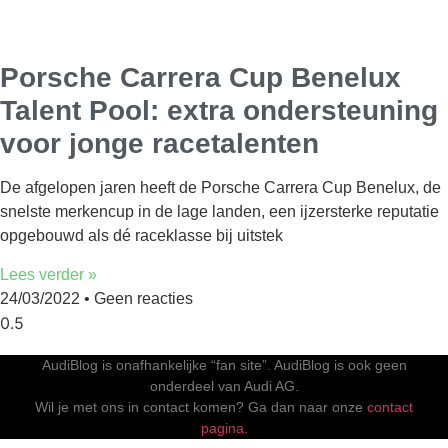
Porsche Carrera Cup Benelux
Talent Pool: extra ondersteuning
voor jonge racetalenten
De afgelopen jaren heeft de Porsche Carrera Cup Benelux, de
snelste merkencup in de lage landen, een ijzersterke reputatie
opgebouwd als dé raceklasse bij uitstek
Lees verder »
24/03/2022
Geen reacties
AudiBlog is onafhankelijke “fan site”. AudiBlog is ook geen
onderdeel van Audi AG.
Wil je met ons in contact komen? Ga dan naar onze
contact
pagina.