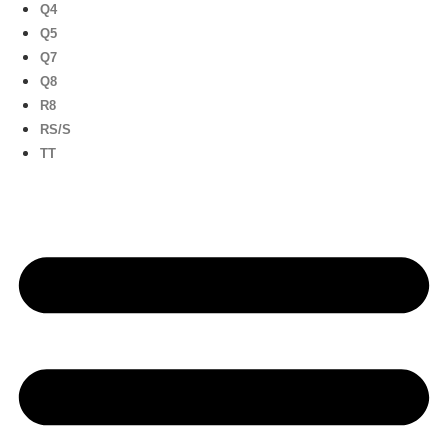
Q4
Q5
Q7
Q8
R8
RS/S
TT