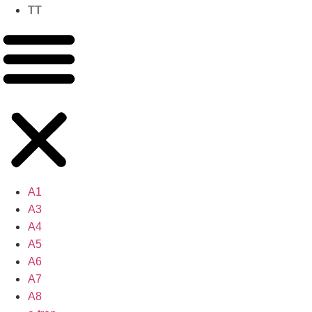
TT
A1
A3
A4
A5
A6
A7
A8