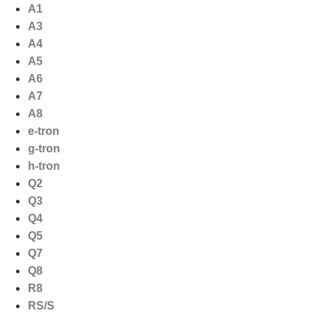
Ga
A1
naar
A3
de
A4
inhoud
A5
A6
A7
A8
e-tron
g-tron
h-tron
Q2
Q3
Q4
Q5
Q7
Q8
R8
RS/S