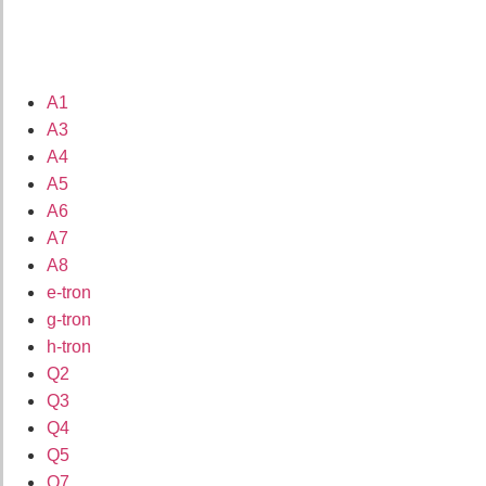
A1
A3
A4
A5
A6
A7
A8
e-tron
g-tron
h-tron
Q2
Q3
Q4
Q5
Q7