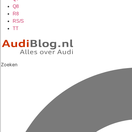
Q8
R8
RS/S
TT
Zoeken