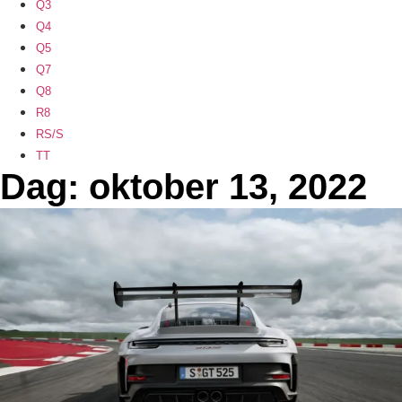
Q3
Q4
Q5
Q7
Q8
R8
RS/S
TT
Dag: oktober 13, 2022