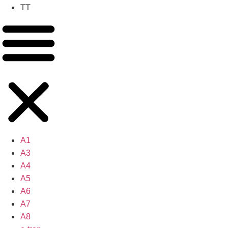
TT
A1
A3
A4
A5
A6
A7
A8