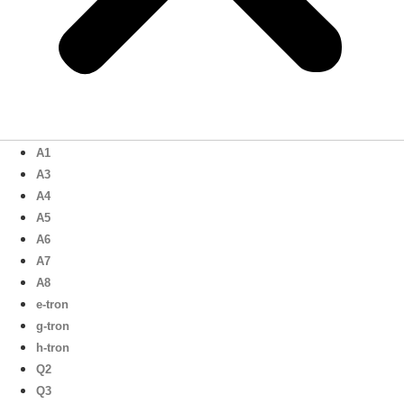
A1
A3
A4
A5
A6
A7
A8
e-tron
g-tron
h-tron
Q2
Q3