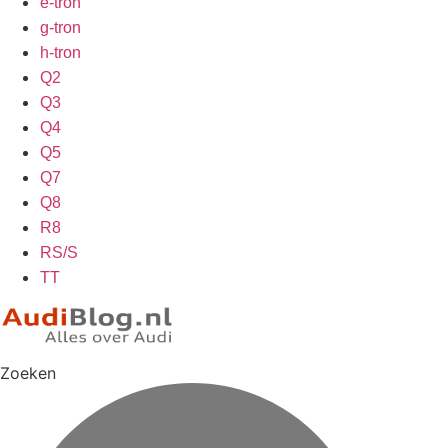
e-tron
g-tron
h-tron
Q2
Q3
Q4
Q5
Q7
Q8
R8
RS/S
TT
Zoeken