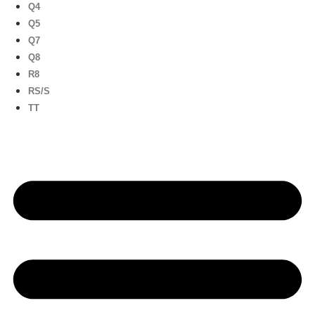
Q4
Q5
Q7
Q8
R8
RS/S
TT