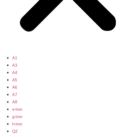
A1
A3
A4
A5
A6
A7
A8
e-tron
g-tron
h-tron
Q2