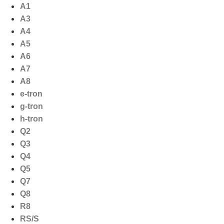
Ga
A1
naar
A3
de
A4
inhoud
A5
A6
A7
A8
e-tron
g-tron
h-tron
Q2
Q3
Q4
Q5
Q7
Q8
R8
RS/S