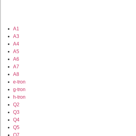
A1
A3
A4
A5
A6
A7
A8
e-tron
g-tron
h-tron
Q2
Q3
Q4
Q5
Q7