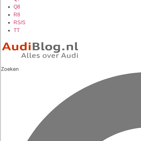
Q8
R8
RS/S
TT
Zoeken