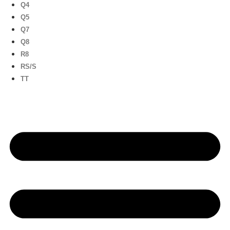
Q4
Q5
Q7
Q8
R8
RS/S
TT