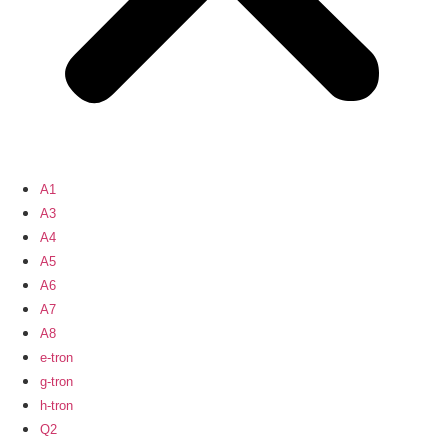
A1
A3
A4
A5
A6
A7
A8
e-tron
g-tron
h-tron
Q2