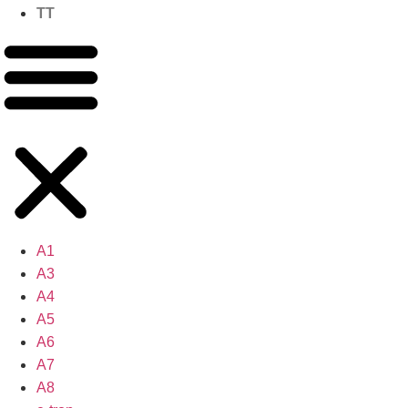
TT
A1
A3
A4
A5
A6
A7
A8