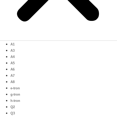
A1
A3
A4
A5
A6
A7
A8
e-tron
g-tron
h-tron
Q2
Q3