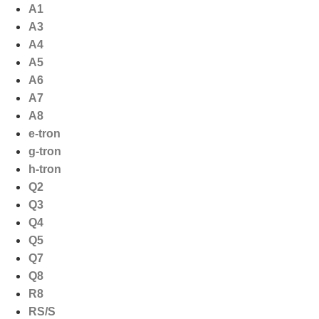
Ga
A1
naar
A3
de
A4
inhoud
A5
A6
A7
A8
e-tron
g-tron
h-tron
Q2
Q3
Q4
Q5
Q7
Q8
R8
RS/S