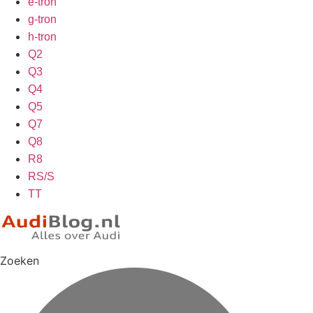
e-tron
g-tron
h-tron
Q2
Q3
Q4
Q5
Q7
Q8
R8
RS/S
TT
Zoeken