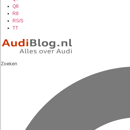
Q8
R8
RS/S
TT
Zoeken