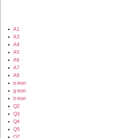
A1
A3
A4
A5
A6
A7
A8
e-tron
g-tron
h-tron
Q2
Q3
Q4
Q5
Q7