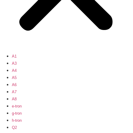
A1
A3
A4
A5
A6
A7
A8
e-tron
g-tron
h-tron
Q2