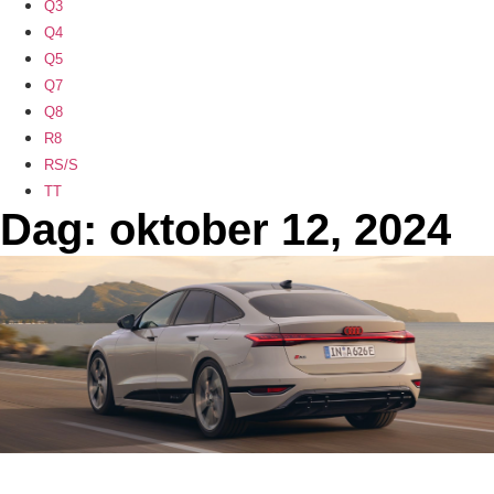
Q3
Q4
Q5
Q7
Q8
R8
RS/S
TT
Dag: oktober 12, 2024