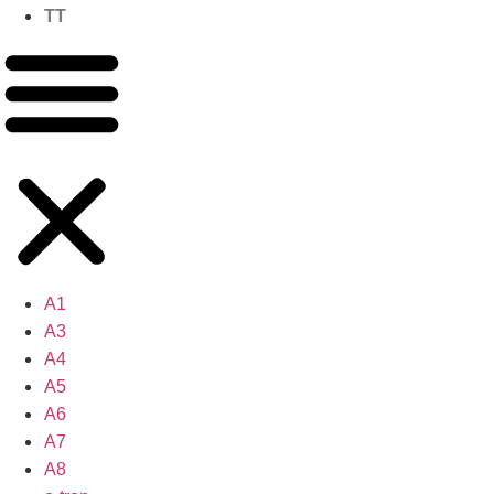
TT
A1
A3
A4
A5
A6
A7
A8