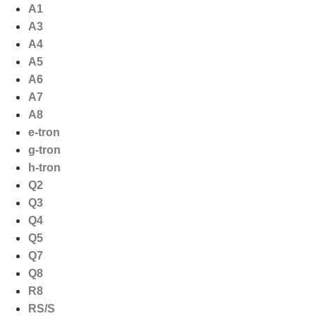
Ga
A1
naar
A3
de
A4
inhoud
A5
A6
A7
A8
e-tron
g-tron
h-tron
Q2
Q3
Q4
Q5
Q7
Q8
R8
RS/S