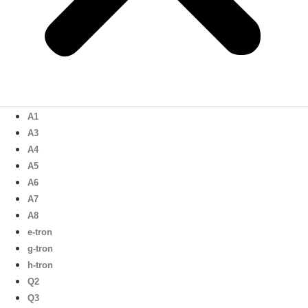
A1
A3
A4
A5
A6
A7
A8
e-tron
g-tron
h-tron
Q2
Q3