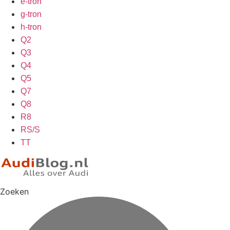
e-tron
g-tron
h-tron
Q2
Q3
Q4
Q5
Q7
Q8
R8
RS/S
TT
Zoeken