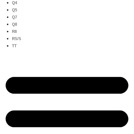
Q4
Q5
Q7
Q8
R8
RS/S
TT