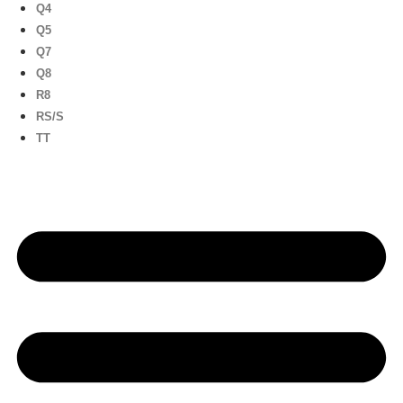
Q4
Q5
Q7
Q8
R8
RS/S
TT