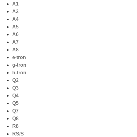
Ga
A1
naar
A3
de
A4
inhoud
A5
A6
A7
A8
e-tron
g-tron
h-tron
Q2
Q3
Q4
Q5
Q7
Q8
R8
RS/S