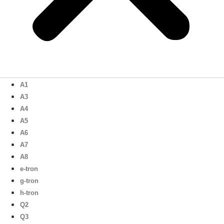
A1
A3
A4
A5
A6
A7
A8
e-tron
g-tron
h-tron
Q2
Q3