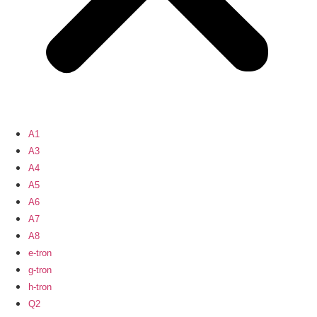
A1
A3
A4
A5
A6
A7
A8
e-tron
g-tron
h-tron
Q2