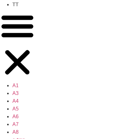
TT
A1
A3
A4
A5
A6
A7
A8