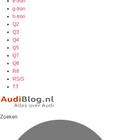
e-tron
g-tron
h-tron
Q2
Q3
Q4
Q5
Q7
Q8
R8
RS/S
TT
Zoeken