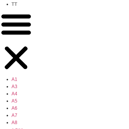
TT
A1
A3
A4
A5
A6
A7
A8