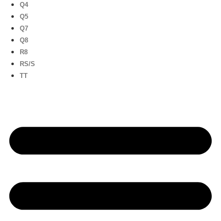
Q4
Q5
Q7
Q8
R8
RS/S
TT