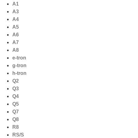
Ga
A1
naar
A3
de
A4
inhoud
A5
A6
A7
A8
e-tron
g-tron
h-tron
Q2
Q3
Q4
Q5
Q7
Q8
R8
RS/S