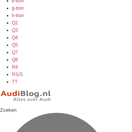
e-tron
g-tron
h-tron
Q2
Q3
Q4
Q5
Q7
Q8
R8
RS/S
TT
Zoeken