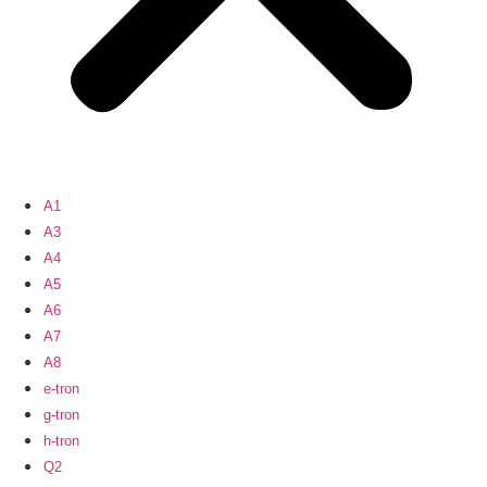
A1
A3
A4
A5
A6
A7
A8
e-tron
g-tron
h-tron
Q2