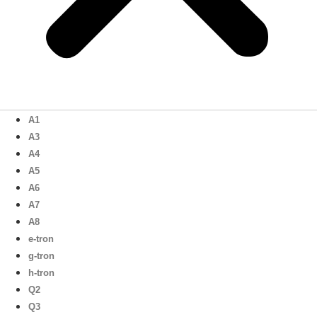
A1
A3
A4
A5
A6
A7
A8
e-tron
g-tron
h-tron
Q2
Q3