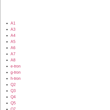
A1
A3
A4
A5
A6
A7
A8
e-tron
g-tron
h-tron
Q2
Q3
Q4
Q5
Q7