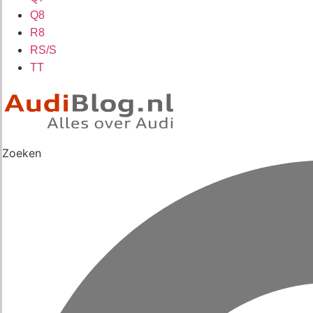
Q8
R8
RS/S
TT
Zoeken