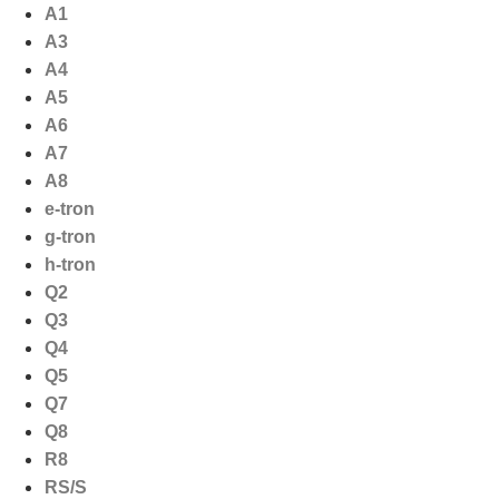
Ga
A1
naar
A3
de
A4
inhoud
A5
A6
A7
A8
e-tron
g-tron
h-tron
Q2
Q3
Q4
Q5
Q7
Q8
R8
RS/S