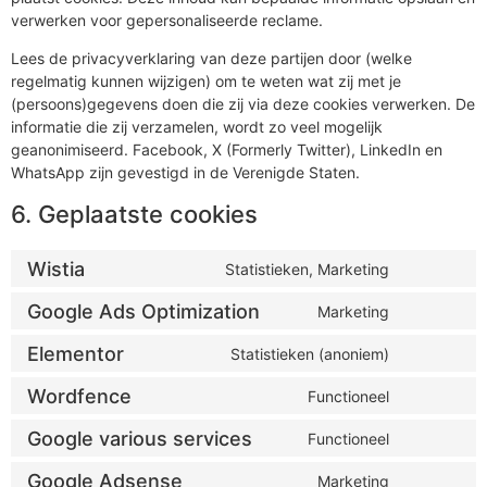
verwerken voor gepersonaliseerde reclame.
Lees de privacyverklaring van deze partijen door (welke
regelmatig kunnen wijzigen) om te weten wat zij met je
(persoons)gegevens doen die zij via deze cookies verwerken. De
informatie die zij verzamelen, wordt zo veel mogelijk
geanonimiseerd. Facebook, X (Formerly Twitter), LinkedIn en
WhatsApp zijn gevestigd in de Verenigde Staten.
6. Geplaatste cookies
Wistia
Statistieken, Marketing
Consent
to
service
Google Ads Optimization
Marketing
Consent
wistia
to
service
Elementor
Statistieken (anoniem)
Consent
google-
to
ads-
service
optimizatio
Wordfence
Functioneel
Consent
elementor
to
service
Google various services
Functioneel
Consent
wordfence
to
service
Google Adsense
Marketing
Consent