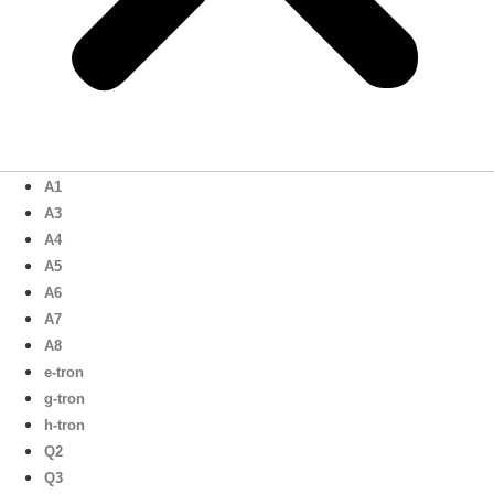
A1
A3
A4
A5
A6
A7
A8
e-tron
g-tron
h-tron
Q2
Q3