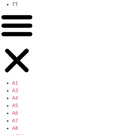
TT
A1
A3
A4
A5
A6
A7
A8