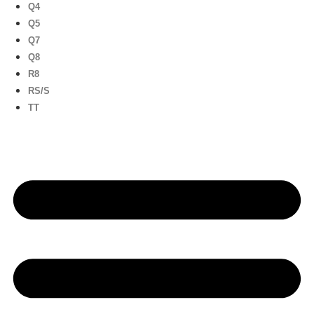
Q4
Q5
Q7
Q8
R8
RS/S
TT