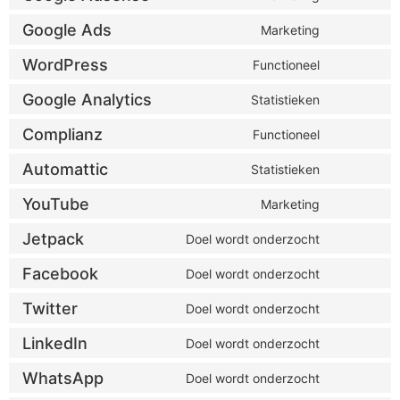
google-
to
various-
service
services
Google Ads
Marketing
Consent
google-
to
adsense
service
WordPress
Functioneel
Consent
google-
to
ads
service
Google Analytics
Statistieken
Consent
wordpress
to
service
Complianz
Functioneel
Consent
google-
to
analytics
service
Automattic
Statistieken
Consent
complianz
to
service
YouTube
Marketing
Consent
automattic
to
service
Jetpack
Doel wordt onderzocht
Consent
youtube
to
service
Facebook
Doel wordt onderzocht
Consent
jetpack
to
service
Twitter
Doel wordt onderzocht
Consent
facebook
to
service
LinkedIn
Doel wordt onderzocht
Consent
twitter
to
service
WhatsApp
Doel wordt onderzocht
Consent
linkedin
to