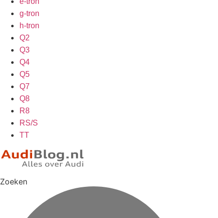
e-tron
g-tron
h-tron
Q2
Q3
Q4
Q5
Q7
Q8
R8
RS/S
TT
Zoeken