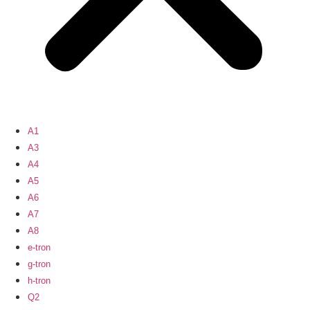
A1
A3
A4
A5
A6
A7
A8
e-tron
g-tron
h-tron
Q2