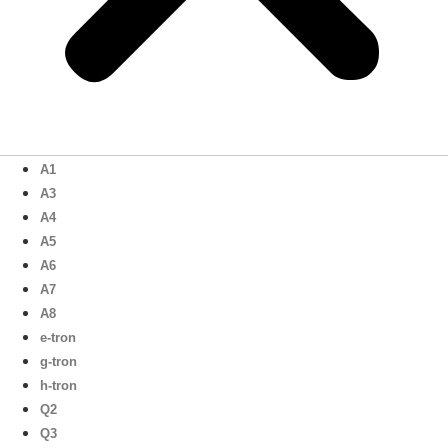
A1
A3
A4
A5
A6
A7
A8
e-tron
g-tron
h-tron
Q2
Q3