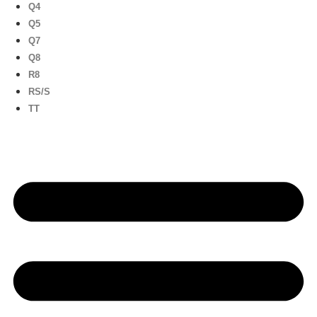
Q4
Q5
Q7
Q8
R8
RS/S
TT