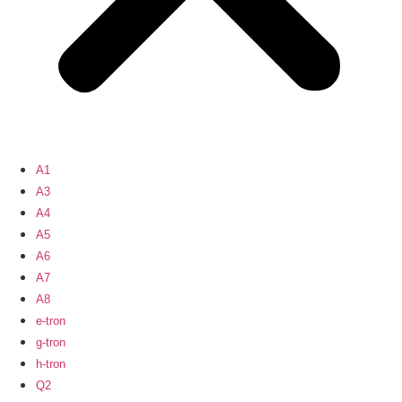
A1
A3
A4
A5
A6
A7
A8
e-tron
g-tron
h-tron
Q2