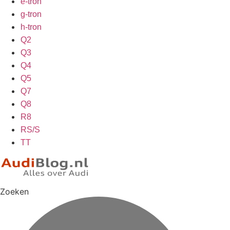
e-tron
g-tron
h-tron
Q2
Q3
Q4
Q5
Q7
Q8
R8
RS/S
TT
Zoeken