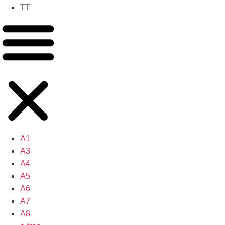
TT
A1
A3
A4
A5
A6
A7
A8