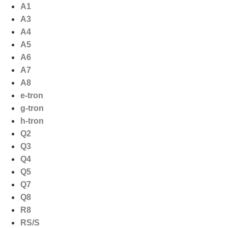
Ga
A1
naar
A3
de
A4
inhoud
A5
A6
A7
A8
e-tron
g-tron
h-tron
Q2
Q3
Q4
Q5
Q7
Q8
R8
RS/S