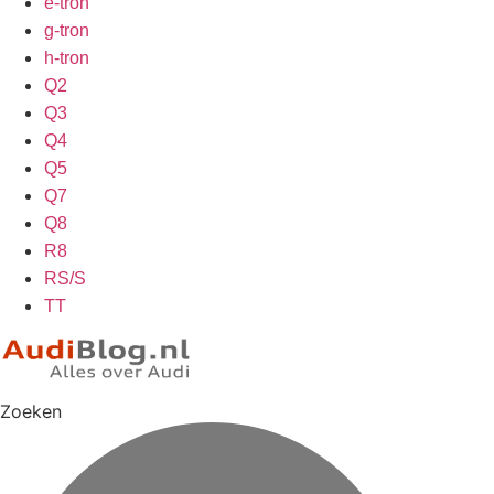
e-tron
g-tron
h-tron
Q2
Q3
Q4
Q5
Q7
Q8
R8
RS/S
TT
Zoeken