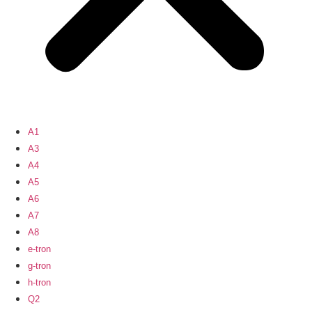
A1
A3
A4
A5
A6
A7
A8
e-tron
g-tron
h-tron
Q2