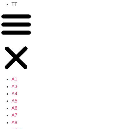
TT
A1
A3
A4
A5
A6
A7
A8