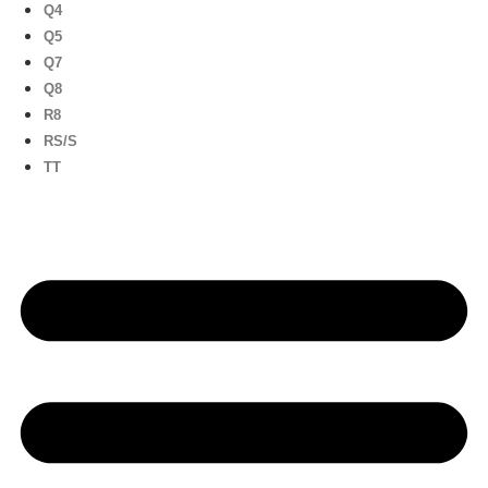
Q4
Q5
Q7
Q8
R8
RS/S
TT