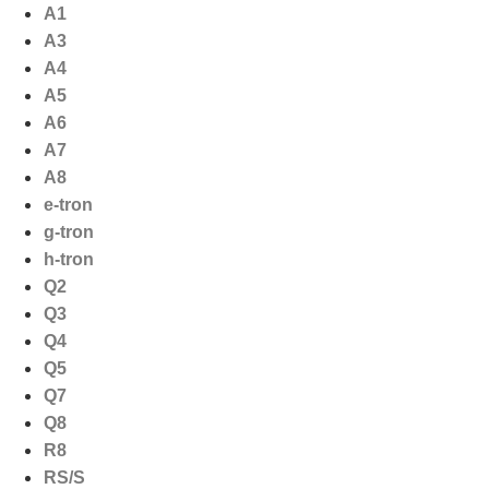
Ga
A1
naar
A3
de
A4
inhoud
A5
A6
A7
A8
e-tron
g-tron
h-tron
Q2
Q3
Q4
Q5
Q7
Q8
R8
RS/S