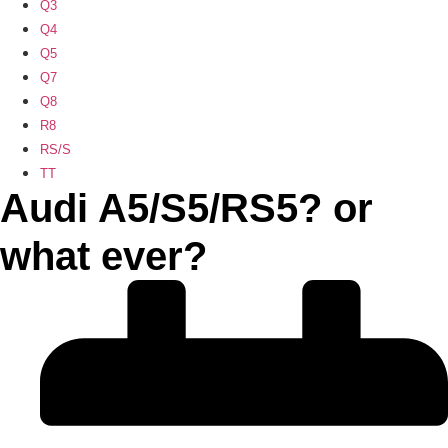
Q3
Q4
Q5
Q7
Q8
R8
RS/S
TT
Audi A5/S5/RS5? or
what ever?