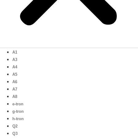
A1
A3
A4
A5
A6
A7
A8
e-tron
g-tron
h-tron
Q2
Q3