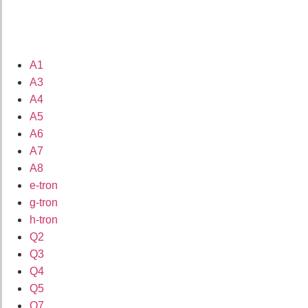
A1
A3
A4
A5
A6
A7
A8
e-tron
g-tron
h-tron
Q2
Q3
Q4
Q5
Q7