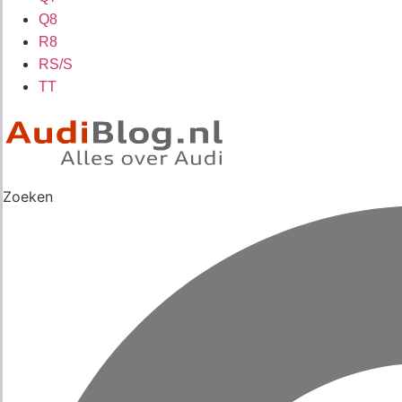
Q8
R8
RS/S
TT
Zoeken