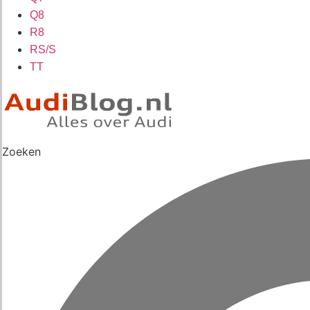
Q8
R8
RS/S
TT
Zoeken