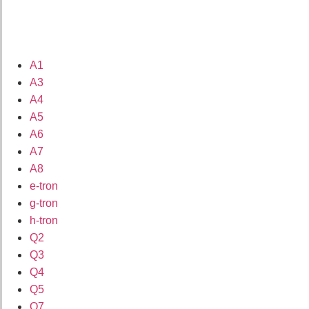
A1
A3
A4
A5
A6
A7
A8
e-tron
g-tron
h-tron
Q2
Q3
Q4
Q5
Q7