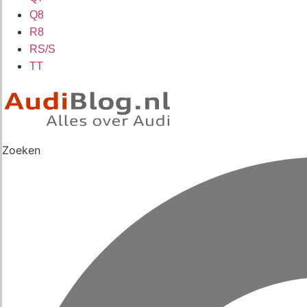
Q8
R8
RS/S
TT
Zoeken