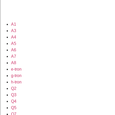
A1
A3
A4
A5
A6
A7
A8
e-tron
g-tron
h-tron
Q2
Q3
Q4
Q5
Q7