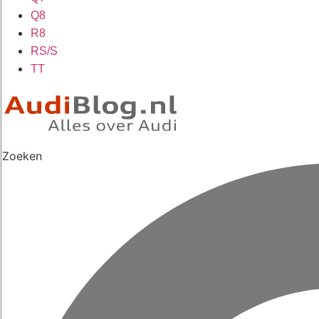
Q8
R8
RS/S
TT
Zoeken