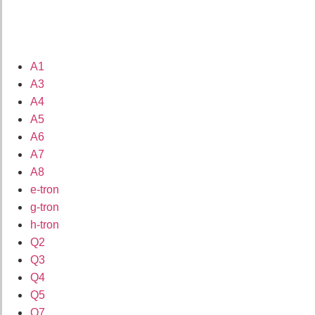
A1
A3
A4
A5
A6
A7
A8
e-tron
g-tron
h-tron
Q2
Q3
Q4
Q5
Q7