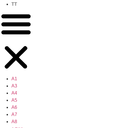
TT
A1
A3
A4
A5
A6
A7
A8