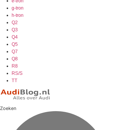
e-tron
g-tron
h-tron
Q2
Q3
Q4
Q5
Q7
Q8
R8
RS/S
TT
Zoeken