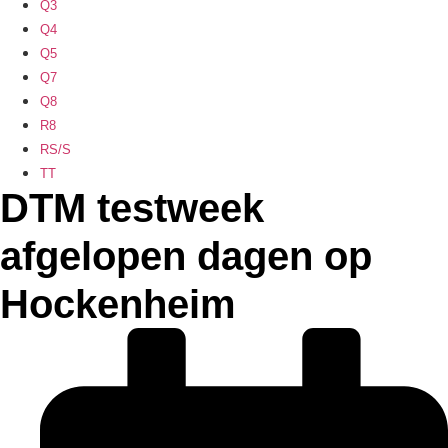
Q3
Q4
Q5
Q7
Q8
R8
RS/S
TT
DTM testweek
afgelopen dagen op
Hockenheim