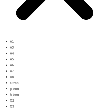
A1
A3
A4
A5
A6
A7
A8
e-tron
g-tron
h-tron
Q2
Q3