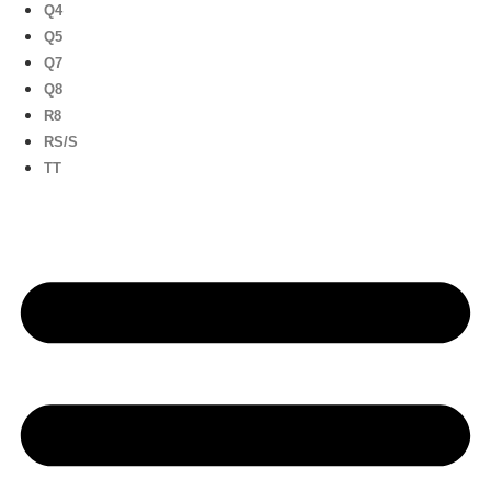
Q4
Q5
Q7
Q8
R8
RS/S
TT