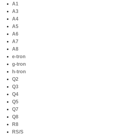
Ga
A1
naar
A3
de
A4
inhoud
A5
A6
A7
A8
e-tron
g-tron
h-tron
Q2
Q3
Q4
Q5
Q7
Q8
R8
RS/S