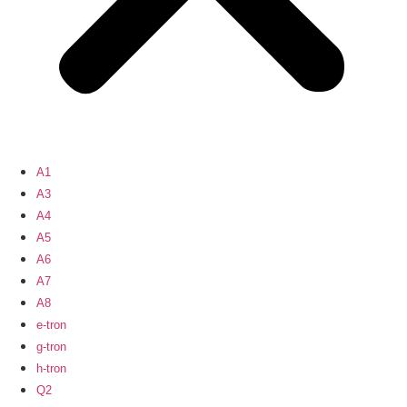
A1
A3
A4
A5
A6
A7
A8
e-tron
g-tron
h-tron
Q2