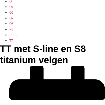
Q3
Q4
Q5
Q7
Q8
R8
RS/S
TT
TT met S-line en S8
titanium velgen