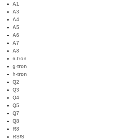
Ga
A1
naar
A3
de
A4
inhoud
A5
A6
A7
A8
e-tron
g-tron
h-tron
Q2
Q3
Q4
Q5
Q7
Q8
R8
RS/S