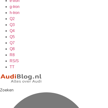
e-tron
g-tron
h-tron
Q2
Q3
Q4
Q5
Q7
Q8
R8
RS/S
TT
Zoeken