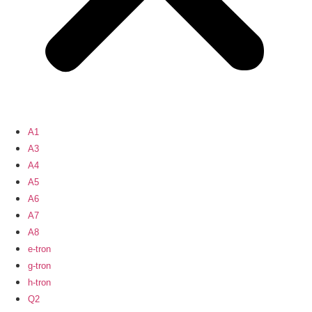
A1
A3
A4
A5
A6
A7
A8
e-tron
g-tron
h-tron
Q2