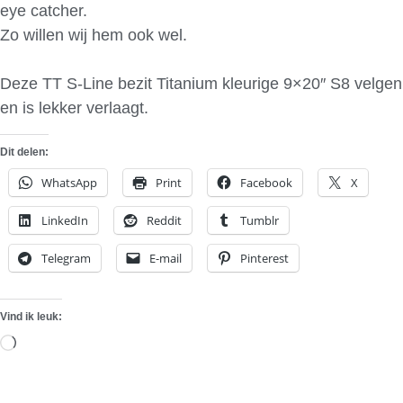
eye catcher.
Zo willen wij hem ook wel.
Deze TT S-Line bezit Titanium kleurige 9×20″ S8 velgen
en is lekker verlaagt.
Dit delen:
WhatsApp
Print
Facebook
X
LinkedIn
Reddit
Tumblr
Telegram
E-mail
Pinterest
Vind ik leuk:
Aan
het
laden...