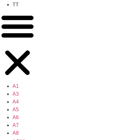
TT
A1
A3
A4
A5
A6
A7
A8