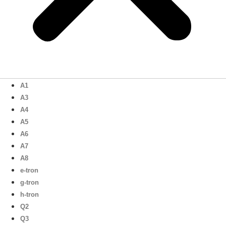
A1
A3
A4
A5
A6
A7
A8
e-tron
g-tron
h-tron
Q2
Q3