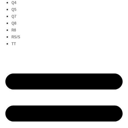
Q4
Q5
Q7
Q8
R8
RS/S
TT