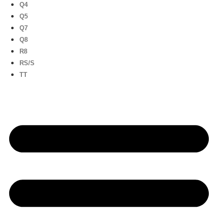
Q4
Q5
Q7
Q8
R8
RS/S
TT