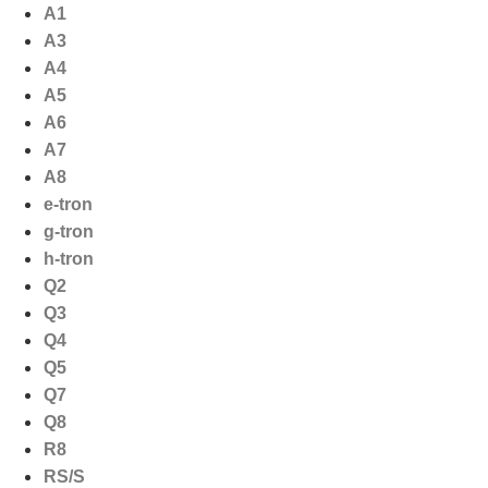
Ga
A1
naar
A3
de
A4
inhoud
A5
A6
A7
A8
e-tron
g-tron
h-tron
Q2
Q3
Q4
Q5
Q7
Q8
R8
RS/S