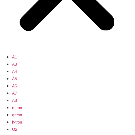
A1
A3
A4
A5
A6
A7
A8
e-tron
g-tron
h-tron
Q2