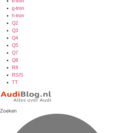
e-tron
g-tron
h-tron
Q2
Q3
Q4
Q5
Q7
Q8
R8
RS/S
TT
Zoeken