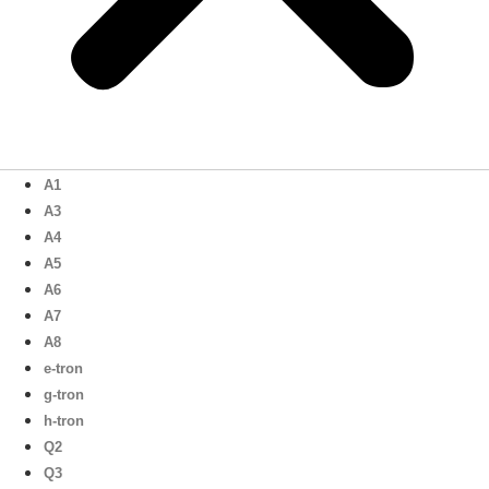
A1
A3
A4
A5
A6
A7
A8
e-tron
g-tron
h-tron
Q2
Q3