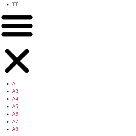
TT
A1
A3
A4
A5
A6
A7
A8