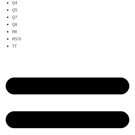
Q4
Q5
Q7
Q8
R8
RS/S
TT