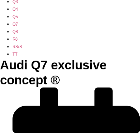
Q3
Q4
Q5
Q7
Q8
R8
RS/S
TT
Audi Q7 exclusive
concept ®