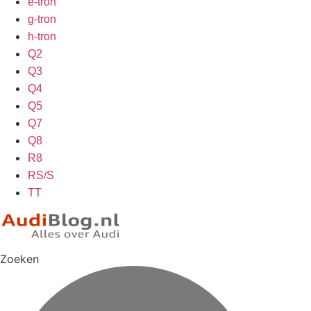
e-tron
g-tron
h-tron
Q2
Q3
Q4
Q5
Q7
Q8
R8
RS/S
TT
Zoeken