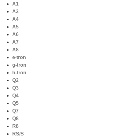
Ga
A1
naar
A3
de
A4
inhoud
A5
A6
A7
A8
e-tron
g-tron
h-tron
Q2
Q3
Q4
Q5
Q7
Q8
R8
RS/S