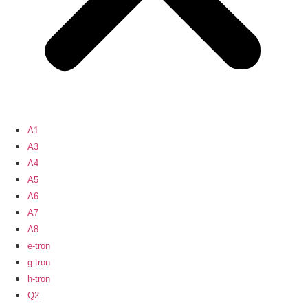
A1
A3
A4
A5
A6
A7
A8
e-tron
g-tron
h-tron
Q2