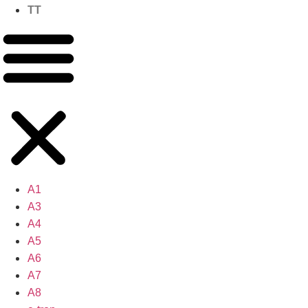
TT
A1
A3
A4
A5
A6
A7
A8