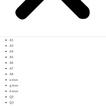
A1
A3
A4
A5
A6
A7
A8
e-tron
g-tron
h-tron
Q2
Q3