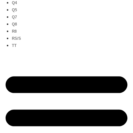
Q4
Q5
Q7
Q8
R8
RS/S
TT