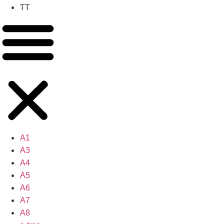
TT
A1
A3
A4
A5
A6
A7
A8