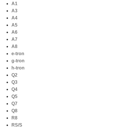
Ga
A1
naar
A3
de
A4
inhoud
A5
A6
A7
A8
e-tron
g-tron
h-tron
Q2
Q3
Q4
Q5
Q7
Q8
R8
RS/S