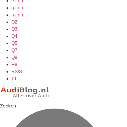
e-tron
g-tron
h-tron
Q2
Q3
Q4
Q5
Q7
Q8
R8
RS/S
TT
Zoeken