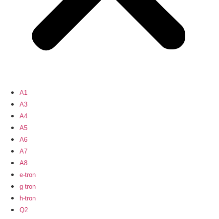
A1
A3
A4
A5
A6
A7
A8
e-tron
g-tron
h-tron
Q2