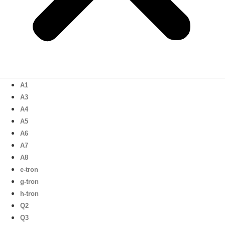
A1
A3
A4
A5
A6
A7
A8
e-tron
g-tron
h-tron
Q2
Q3