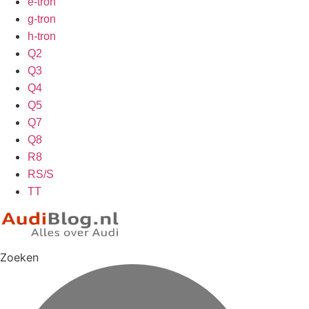
e-tron
g-tron
h-tron
Q2
Q3
Q4
Q5
Q7
Q8
R8
RS/S
TT
Zoeken