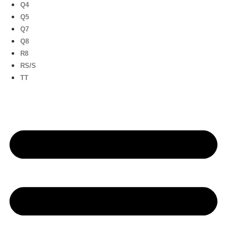
Q4
Q5
Q7
Q8
R8
RS/S
TT