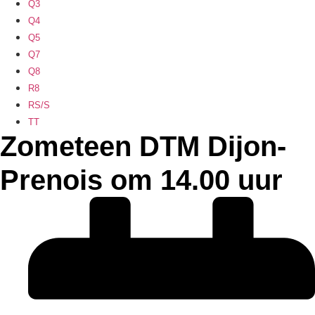
Q3
Q4
Q5
Q7
Q8
R8
RS/S
TT
Zometeen DTM Dijon-
Prenois om 14.00 uur