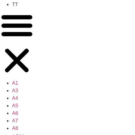
TT
A1
A3
A4
A5
A6
A7
A8