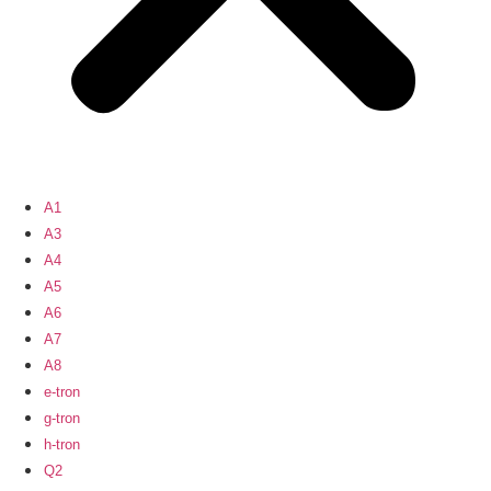
A1
A3
A4
A5
A6
A7
A8
e-tron
g-tron
h-tron
Q2