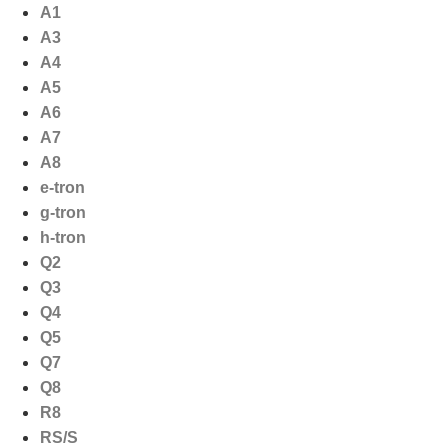
Ga
A1
naar
A3
de
A4
inhoud
A5
A6
A7
A8
e-tron
g-tron
h-tron
Q2
Q3
Q4
Q5
Q7
Q8
R8
RS/S