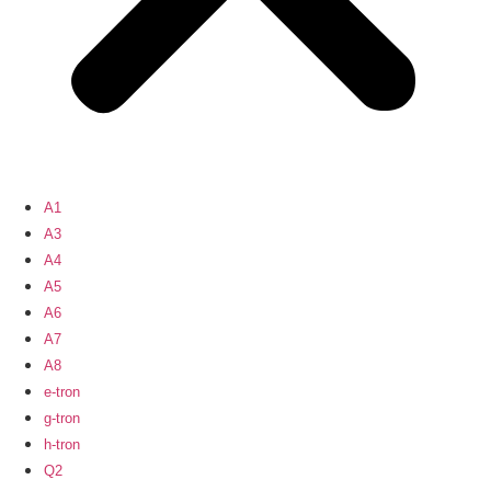
A1
A3
A4
A5
A6
A7
A8
e-tron
g-tron
h-tron
Q2