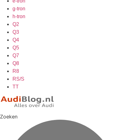
e-tron
g-tron
h-tron
Q2
Q3
Q4
Q5
Q7
Q8
R8
RS/S
TT
Zoeken