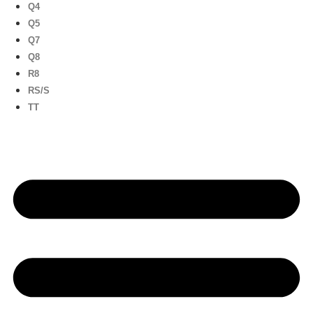
Q4
Q5
Q7
Q8
R8
RS/S
TT