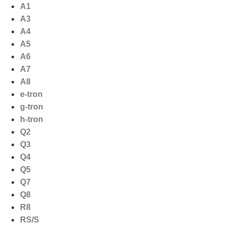
Ga
A1
naar
A3
de
A4
inhoud
A5
A6
A7
A8
e-tron
g-tron
h-tron
Q2
Q3
Q4
Q5
Q7
Q8
R8
RS/S