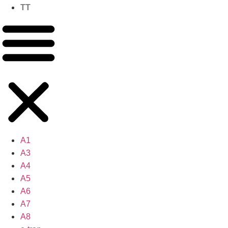
TT
A1
A3
A4
A5
A6
A7
A8