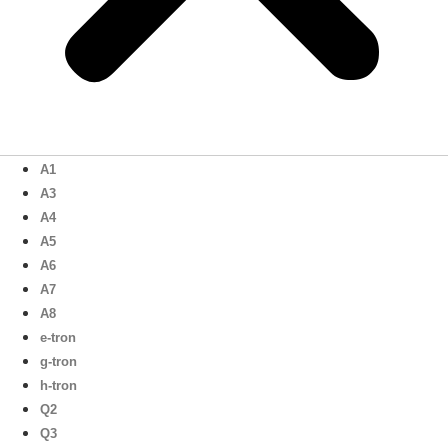
A1
A3
A4
A5
A6
A7
A8
e-tron
g-tron
h-tron
Q2
Q3