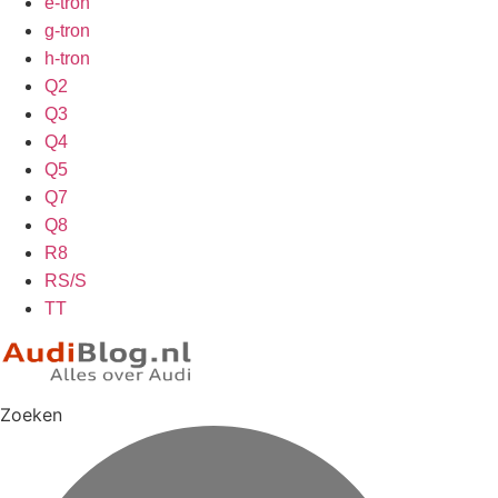
e-tron
g-tron
h-tron
Q2
Q3
Q4
Q5
Q7
Q8
R8
RS/S
TT
Zoeken