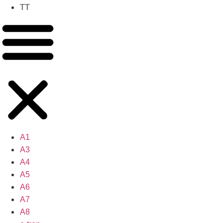
TT
A1
A3
A4
A5
A6
A7
A8