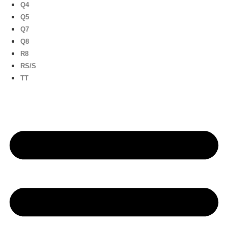
Q4
Q5
Q7
Q8
R8
RS/S
TT