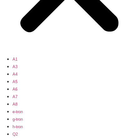
A1
A3
A4
A5
A6
A7
A8
e-tron
g-tron
h-tron
Q2