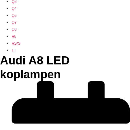
Q3
Q4
Q5
Q7
Q8
R8
RS/S
TT
Audi A8 LED
koplampen