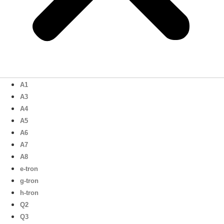
A1
A3
A4
A5
A6
A7
A8
e-tron
g-tron
h-tron
Q2
Q3