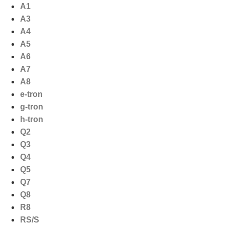
Ga
A1
naar
A3
de
A4
inhoud
A5
A6
A7
A8
e-tron
g-tron
h-tron
Q2
Q3
Q4
Q5
Q7
Q8
R8
RS/S