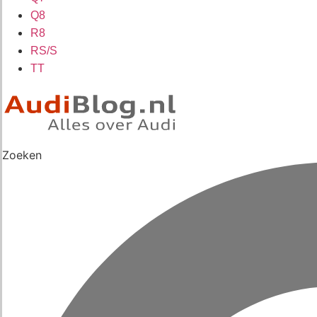
Q8
R8
RS/S
TT
Zoeken