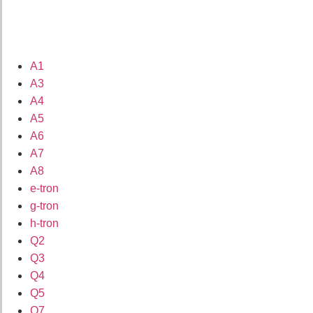
A1
A3
A4
A5
A6
A7
A8
e-tron
g-tron
h-tron
Q2
Q3
Q4
Q5
Q7