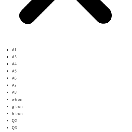
A1
A3
A4
A5
A6
A7
A8
e-tron
g-tron
h-tron
Q2
Q3