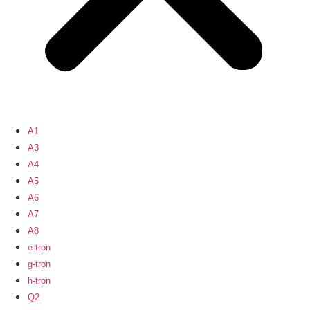
A1
A3
A4
A5
A6
A7
A8
e-tron
g-tron
h-tron
Q2