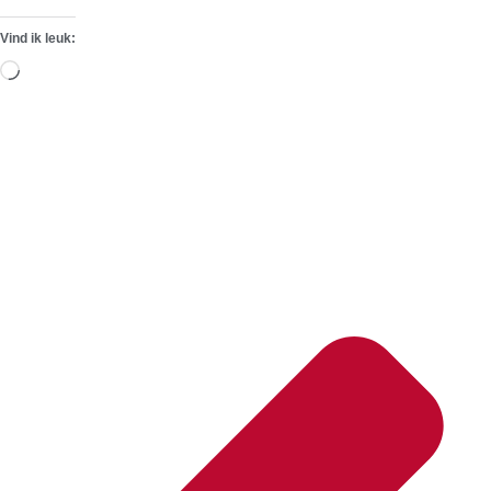
Vind ik leuk:
Aan
het
laden...