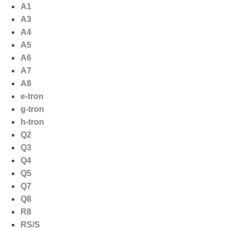
Ga
A1
naar
A3
de
A4
inhoud
A5
A6
A7
A8
e-tron
g-tron
h-tron
Q2
Q3
Q4
Q5
Q7
Q8
R8
RS/S