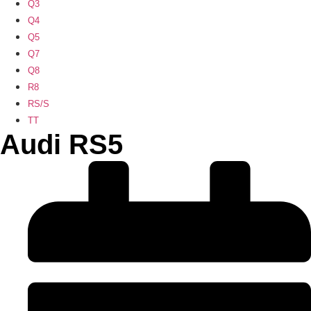
Q3
Q4
Q5
Q7
Q8
R8
RS/S
TT
Audi RS5