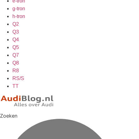
e-tron
g-tron
h-tron
Q2
Q3
Q4
Q5
Q7
Q8
R8
RS/S
TT
Zoeken