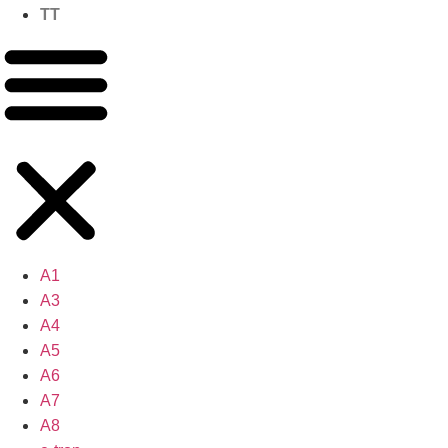
TT
A1
A3
A4
A5
A6
A7
A8