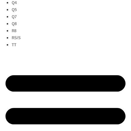
Q4
Q5
Q7
Q8
R8
RS/S
TT