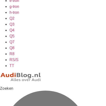
e-tron
g-tron
h-tron
Q2
Q3
Q4
Q5
Q7
Q8
R8
RS/S
TT
Zoeken