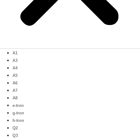
A1
A3
A4
A5
A6
A7
A8
e-tron
g-tron
h-tron
Q2
Q3