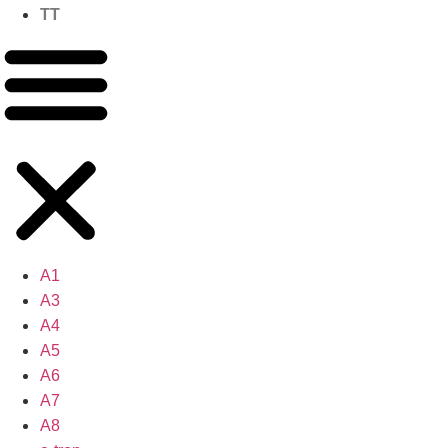
TT
A1
A3
A4
A5
A6
A7
A8