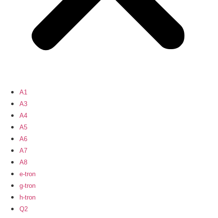
A1
A3
A4
A5
A6
A7
A8
e-tron
g-tron
h-tron
Q2