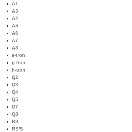
Ga
A1
naar
A3
de
A4
inhoud
A5
A6
A7
A8
e-tron
g-tron
h-tron
Q2
Q3
Q4
Q5
Q7
Q8
R8
RS/S