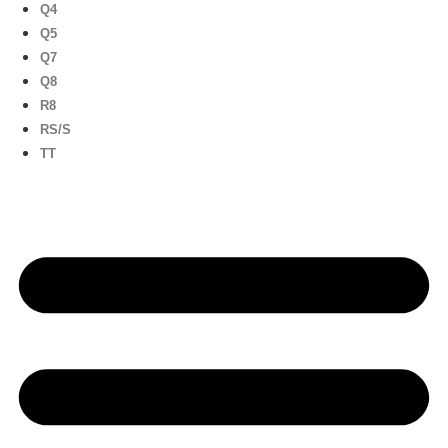
Q4
Q5
Q7
Q8
R8
RS/S
TT