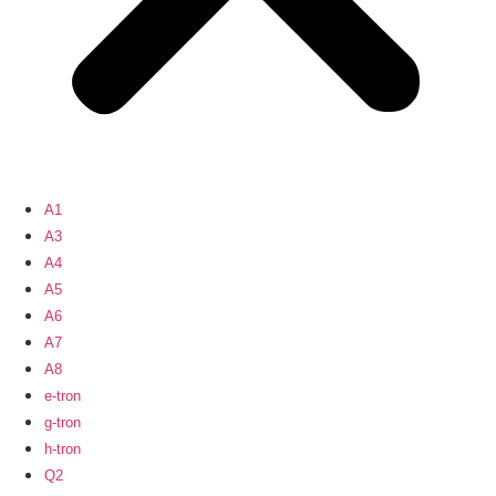
A1
A3
A4
A5
A6
A7
A8
e-tron
g-tron
h-tron
Q2