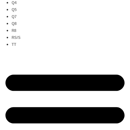
Q4
Q5
Q7
Q8
R8
RS/S
TT