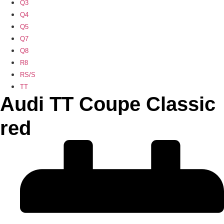
Q3
Q4
Q5
Q7
Q8
R8
RS/S
TT
Audi TT Coupe Classic
red