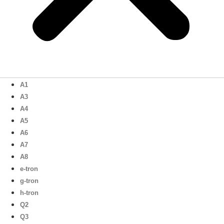
A1
A3
A4
A5
A6
A7
A8
e-tron
g-tron
h-tron
Q2
Q3