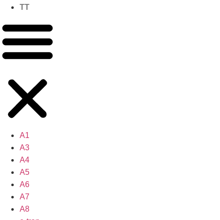
TT
A1
A3
A4
A5
A6
A7
A8