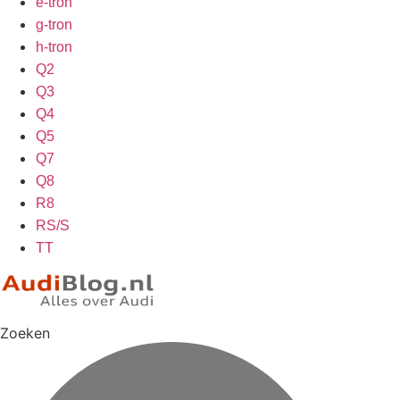
e-tron
g-tron
h-tron
Q2
Q3
Q4
Q5
Q7
Q8
R8
RS/S
TT
Zoeken