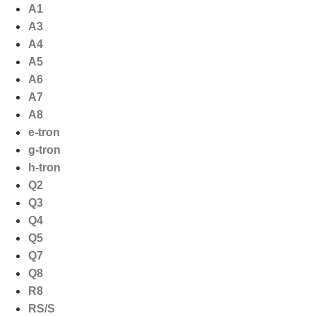
Ga
A1
naar
A3
de
A4
inhoud
A5
A6
A7
A8
e-tron
g-tron
h-tron
Q2
Q3
Q4
Q5
Q7
Q8
R8
RS/S