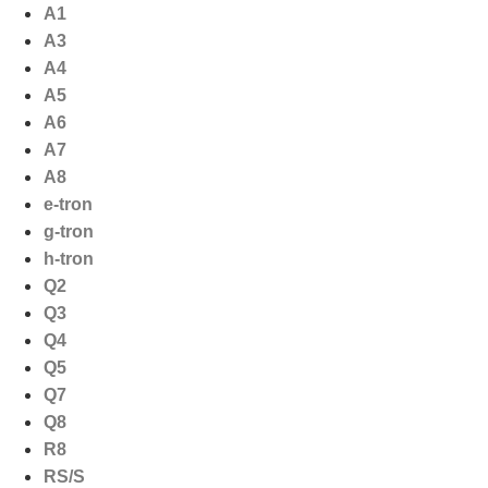
Ga
A1
naar
A3
de
A4
inhoud
A5
A6
A7
A8
e-tron
g-tron
h-tron
Q2
Q3
Q4
Q5
Q7
Q8
R8
RS/S