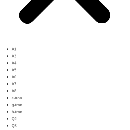
A1
A3
A4
A5
A6
A7
A8
e-tron
g-tron
h-tron
Q2
Q3