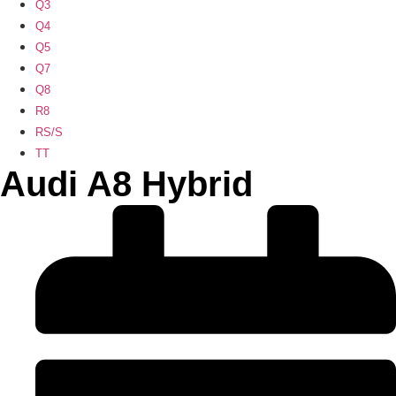
Q3
Q4
Q5
Q7
Q8
R8
RS/S
TT
Audi A8 Hybrid