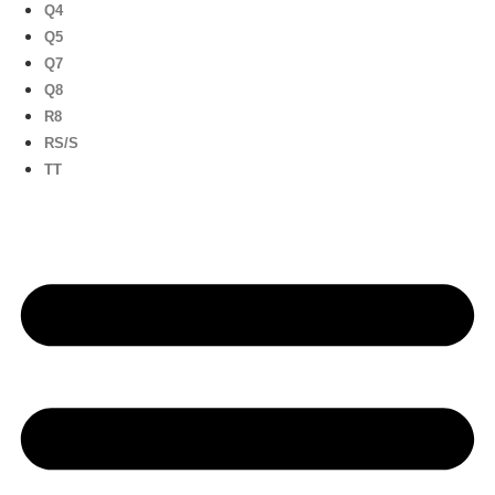
Q4
Q5
Q7
Q8
R8
RS/S
TT