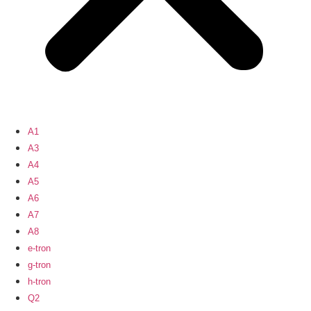
A1
A3
A4
A5
A6
A7
A8
e-tron
g-tron
h-tron
Q2