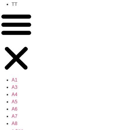
TT
A1
A3
A4
A5
A6
A7
A8