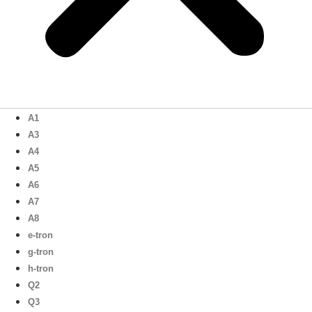
A1
A3
A4
A5
A6
A7
A8
e-tron
g-tron
h-tron
Q2
Q3