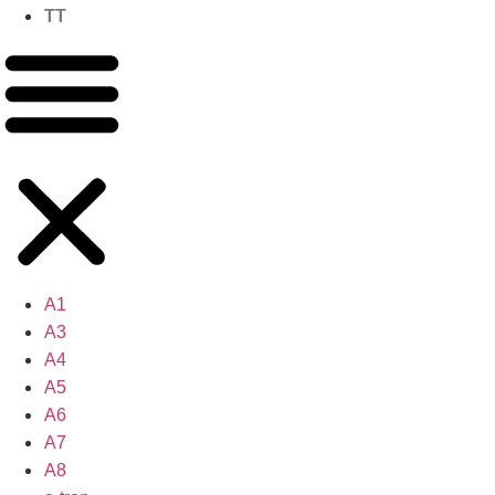
TT
A1
A3
A4
A5
A6
A7
A8