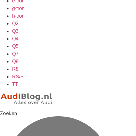
e-tron
g-tron
h-tron
Q2
Q3
Q4
Q5
Q7
Q8
R8
RS/S
TT
Zoeken