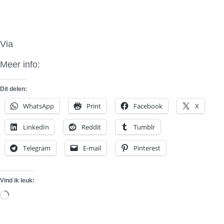
Via
You Tube
Meer info:
Reitner Engeneering
Dit delen:
WhatsApp
Print
Facebook
X
LinkedIn
Reddit
Tumblr
Telegram
E-mail
Pinterest
Vind ik leuk:
Aan
het
laden...