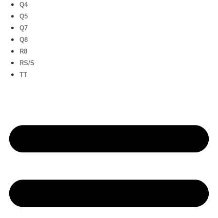
Q4
Q5
Q7
Q8
R8
RS/S
TT