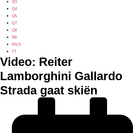
Q3
Q4
Q5
Q7
Q8
R8
RS/S
TT
Video: Reiter
Lamborghini Gallardo
Strada gaat skiën