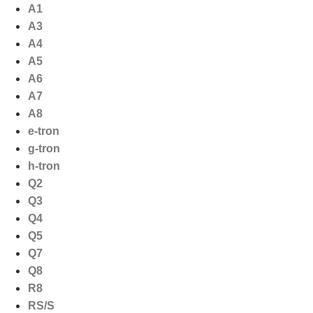
Ga
A1
naar
A3
de
A4
inhoud
A5
A6
A7
A8
e-tron
g-tron
h-tron
Q2
Q3
Q4
Q5
Q7
Q8
R8
RS/S