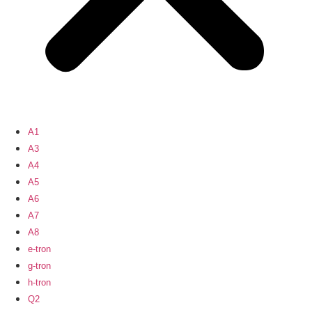
A1
A3
A4
A5
A6
A7
A8
e-tron
g-tron
h-tron
Q2