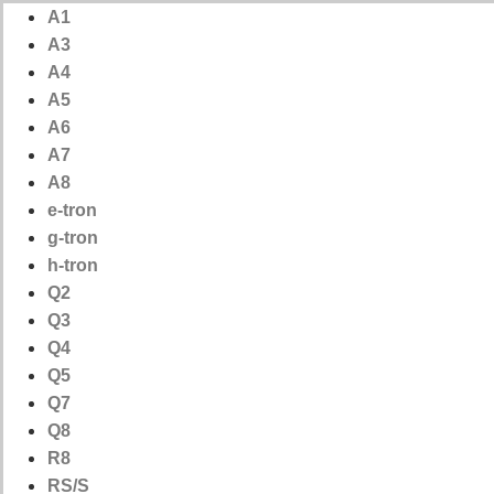
Ga
A1
naar
A3
de
A4
inhoud
A5
A6
A7
A8
e-tron
g-tron
h-tron
Q2
Q3
Q4
Q5
Q7
Q8
R8
RS/S