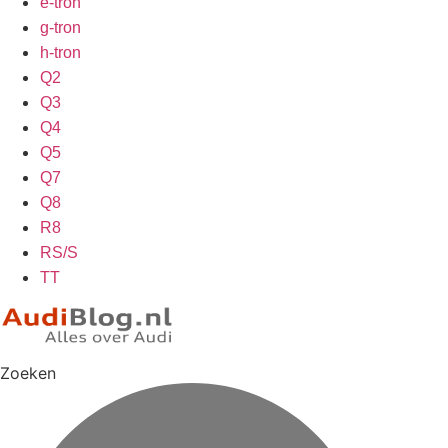
e-tron
g-tron
h-tron
Q2
Q3
Q4
Q5
Q7
Q8
R8
RS/S
TT
Zoeken