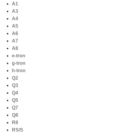
Ga
A1
naar
A3
de
A4
inhoud
A5
A6
A7
A8
e-tron
g-tron
h-tron
Q2
Q3
Q4
Q5
Q7
Q8
R8
RS/S