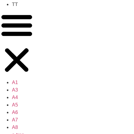
TT
A1
A3
A4
A5
A6
A7
A8