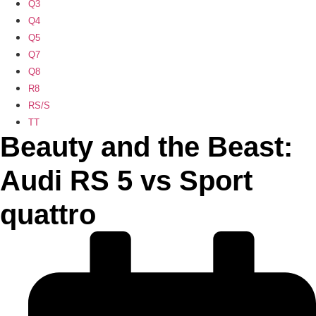
Q3
Q4
Q5
Q7
Q8
R8
RS/S
TT
Beauty and the Beast:
Audi RS 5 vs Sport
quattro