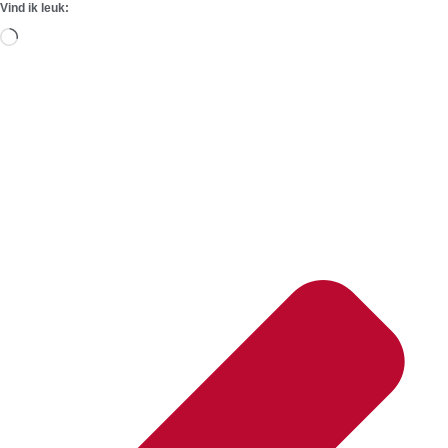
Vind ik leuk:
Aan
het
laden...