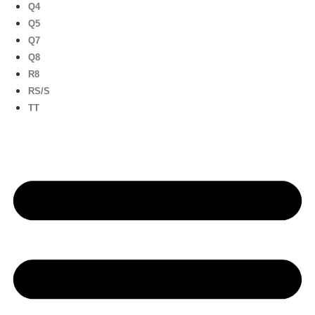
Q4
Q5
Q7
Q8
R8
RS/S
TT