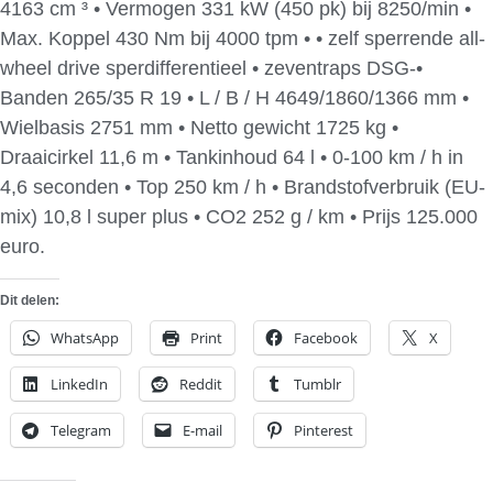
4163 cm ³ • Vermogen 331 kW (450 pk) bij 8250/min •
Max. Koppel 430 Nm bij 4000 tpm • • zelf sperrende all-
wheel drive sperdifferentieel • zeventraps DSG-•
Banden 265/35 R 19 • L / B / H 4649/1860/1366 mm •
Wielbasis 2751 mm • Netto gewicht 1725 kg •
Draaicirkel 11,6 m • Tankinhoud 64 l • 0-100 km / h in
4,6 seconden • Top 250 km / h • Brandstofverbruik (EU-
mix) 10,8 l super plus • CO2 252 g / km • Prijs 125.000
euro.
Dit delen:
WhatsApp
Print
Facebook
X
LinkedIn
Reddit
Tumblr
Telegram
E-mail
Pinterest