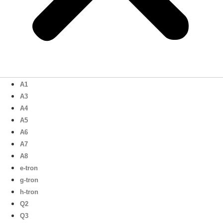
A1
A3
A4
A5
A6
A7
A8
e-tron
g-tron
h-tron
Q2
Q3