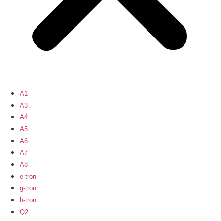
A1
A3
A4
A5
A6
A7
A8
e-tron
g-tron
h-tron
Q2