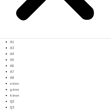
A1
A3
A4
A5
A6
A7
A8
e-tron
g-tron
h-tron
Q2
Q3