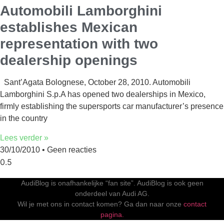
Automobili Lamborghini
establishes Mexican
representation with two
dealership openings
Sant’Agata Bolognese, October 28, 2010. Automobili
Lamborghini S.p.A has opened two dealerships in Mexico,
firmly establishing the supersports car manufacturer’s presence
in the country
Lees verder »
30/10/2010
Geen reacties
AudiBlog is onafhankelijke “fan site”. AudiBlog is ook geen
onderdeel van Audi AG.
Wil je met ons in contact komen? Ga dan naar onze
contact
pagina.