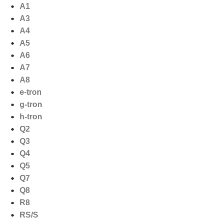
Ga
A1
naar
A3
de
A4
inhoud
A5
A6
A7
A8
e-tron
g-tron
h-tron
Q2
Q3
Q4
Q5
Q7
Q8
R8
RS/S