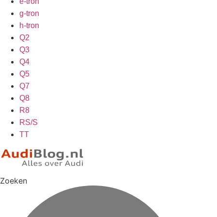
e-tron
g-tron
h-tron
Q2
Q3
Q4
Q5
Q7
Q8
R8
RS/S
TT
Zoeken