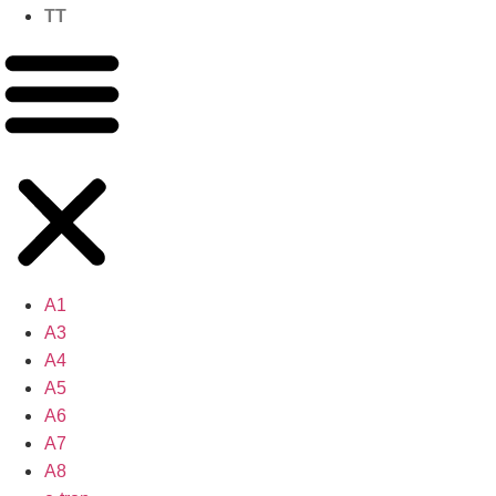
TT
A1
A3
A4
A5
A6
A7
A8