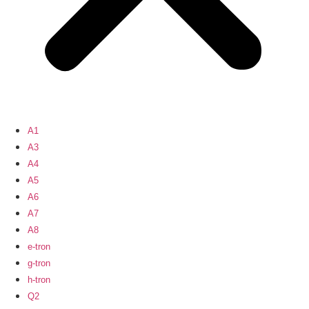
A1
A3
A4
A5
A6
A7
A8
e-tron
g-tron
h-tron
Q2