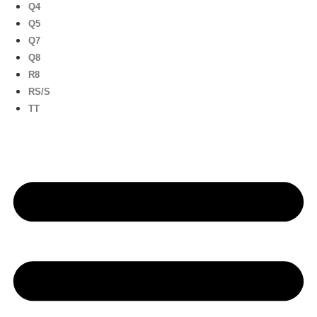
Q4
Q5
Q7
Q8
R8
RS/S
TT