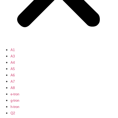
A1
A3
A4
A5
A6
A7
A8
e-tron
g-tron
h-tron
Q2