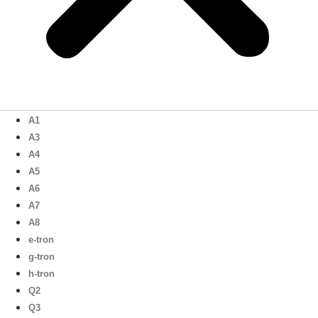
A1
A3
A4
A5
A6
A7
A8
e-tron
g-tron
h-tron
Q2
Q3