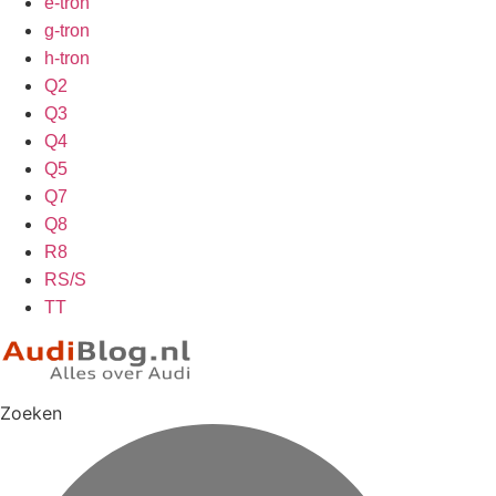
e-tron
g-tron
h-tron
Q2
Q3
Q4
Q5
Q7
Q8
R8
RS/S
TT
Zoeken