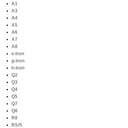
Ga
A1
naar
A3
de
A4
inhoud
A5
A6
A7
A8
e-tron
g-tron
h-tron
Q2
Q3
Q4
Q5
Q7
Q8
R8
RS/S