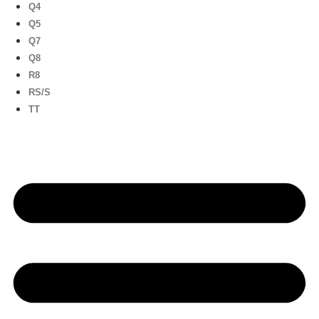
Q4
Q5
Q7
Q8
R8
RS/S
TT