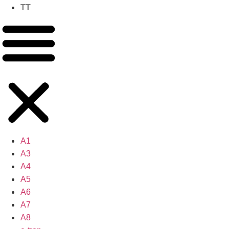
TT
A1
A3
A4
A5
A6
A7
A8