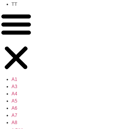
TT
A1
A3
A4
A5
A6
A7
A8