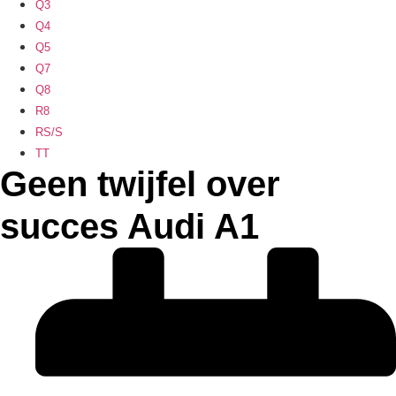
Q3
Q4
Q5
Q7
Q8
R8
RS/S
TT
Geen twijfel over
succes Audi A1