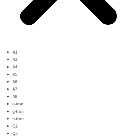
A1
A3
A4
A5
A6
A7
A8
e-tron
g-tron
h-tron
Q2
Q3