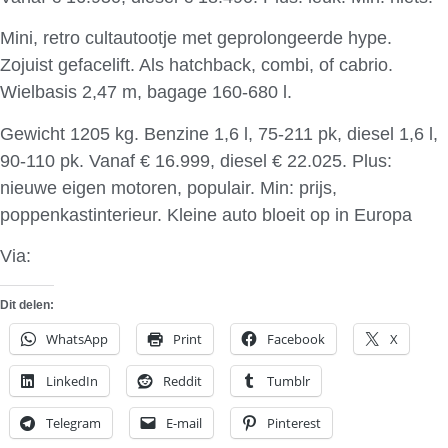
Mini, retro cultautootje met geprolongeerde hype.
Zojuist gefacelift. Als hatchback, combi, of cabrio.
Wielbasis 2,47 m, bagage 160-680 l.
Gewicht 1205 kg. Benzine 1,6 l, 75-211 pk, diesel 1,6 l,
90-110 pk. Vanaf € 16.999, diesel € 22.025. Plus:
nieuwe eigen motoren, populair. Min: prijs,
poppenkastinterieur. Kleine auto bloeit op in Europa
Via:
BN de Stem.nl
Dit delen:
WhatsApp
Print
Facebook
X
LinkedIn
Reddit
Tumblr
Telegram
E-mail
Pinterest