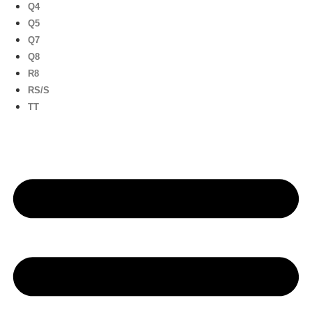
Q4
Q5
Q7
Q8
R8
RS/S
TT