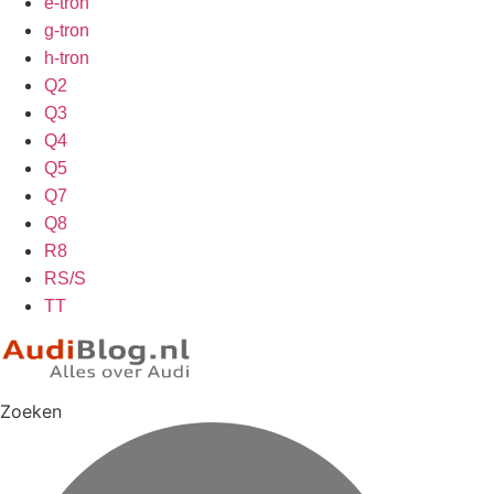
e-tron
g-tron
h-tron
Q2
Q3
Q4
Q5
Q7
Q8
R8
RS/S
TT
Zoeken