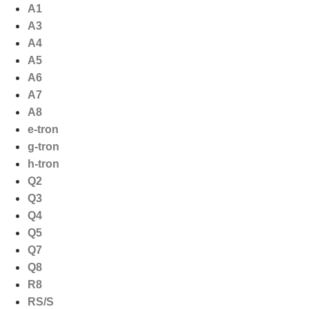
Ga
A1
naar
A3
de
A4
inhoud
A5
A6
A7
A8
e-tron
g-tron
h-tron
Q2
Q3
Q4
Q5
Q7
Q8
R8
RS/S