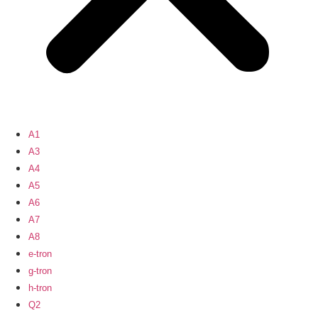
A1
A3
A4
A5
A6
A7
A8
e-tron
g-tron
h-tron
Q2