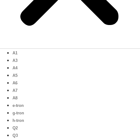
A1
A3
A4
A5
A6
A7
A8
e-tron
g-tron
h-tron
Q2
Q3