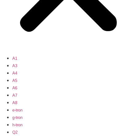
A1
A3
A4
A5
A6
A7
A8
e-tron
g-tron
h-tron
Q2