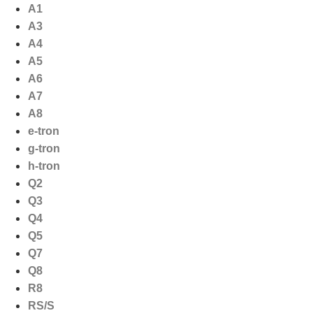
Ga
A1
naar
A3
de
A4
inhoud
A5
A6
A7
A8
e-tron
g-tron
h-tron
Q2
Q3
Q4
Q5
Q7
Q8
R8
RS/S