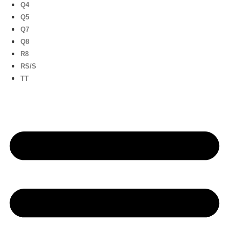
Q4
Q5
Q7
Q8
R8
RS/S
TT