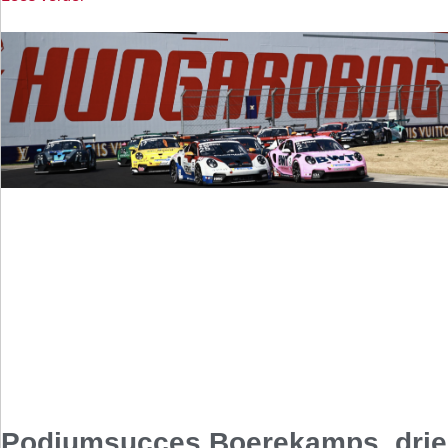
Podiumsucces Boerekamps, drie