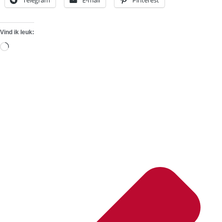
Vind ik leuk:
Aan
het
laden...