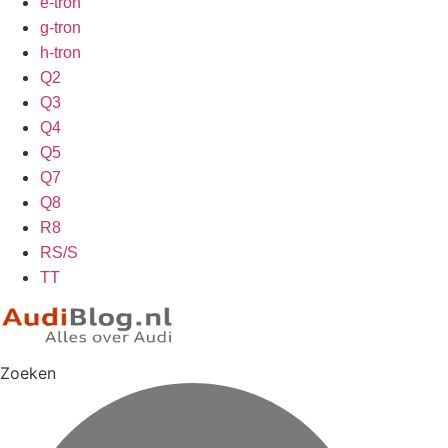
e-tron
g-tron
h-tron
Q2
Q3
Q4
Q5
Q7
Q8
R8
RS/S
TT
Zoeken