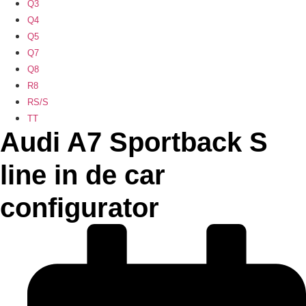
Q3
Q4
Q5
Q7
Q8
R8
RS/S
TT
Audi A7 Sportback S
line in de car
configurator