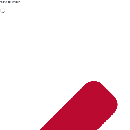
Vind ik leuk:
Aan
het
laden...