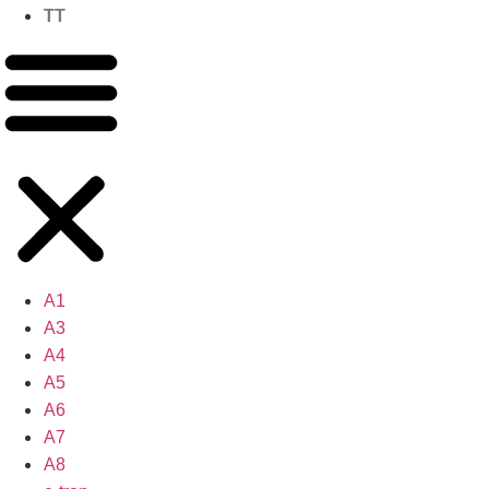
TT
A1
A3
A4
A5
A6
A7
A8