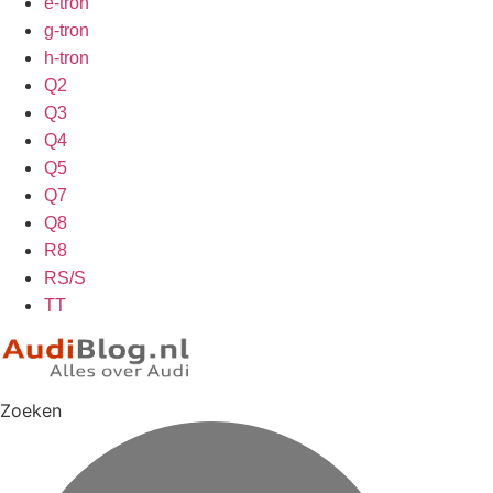
e-tron
g-tron
h-tron
Q2
Q3
Q4
Q5
Q7
Q8
R8
RS/S
TT
Zoeken