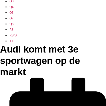
Q3
Q4
Q5
Q7
Q8
R8
RS/S
TT
Audi komt met 3e
sportwagen op de
markt