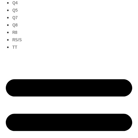
Q4
Q5
Q7
Q8
R8
RS/S
TT