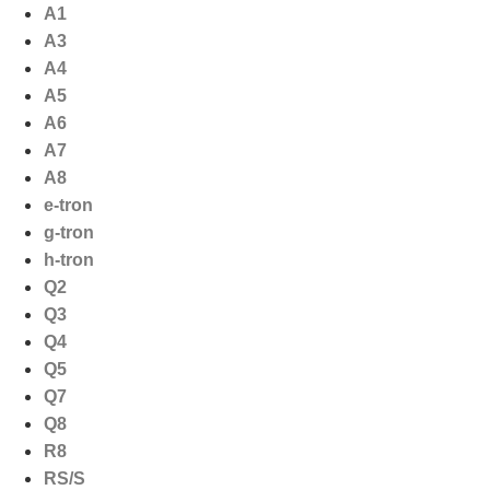
Ga
A1
naar
A3
de
A4
inhoud
A5
A6
A7
A8
e-tron
g-tron
h-tron
Q2
Q3
Q4
Q5
Q7
Q8
R8
RS/S