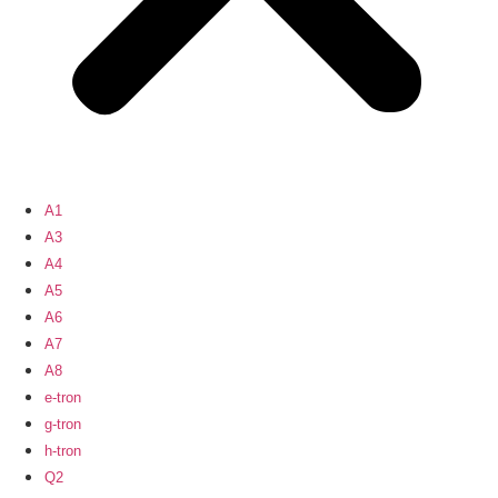
A1
A3
A4
A5
A6
A7
A8
e-tron
g-tron
h-tron
Q2