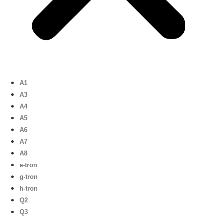
A1
A3
A4
A5
A6
A7
A8
e-tron
g-tron
h-tron
Q2
Q3