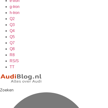
e-tron
g-tron
h-tron
Q2
Q3
Q4
Q5
Q7
Q8
R8
RS/S
TT
Zoeken