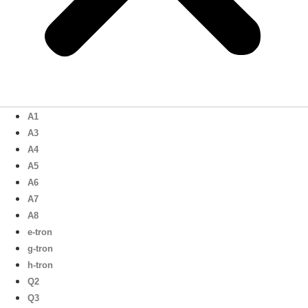
A1
A3
A4
A5
A6
A7
A8
e-tron
g-tron
h-tron
Q2
Q3