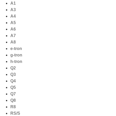
Ga
A1
naar
A3
de
A4
inhoud
A5
A6
A7
A8
e-tron
g-tron
h-tron
Q2
Q3
Q4
Q5
Q7
Q8
R8
RS/S