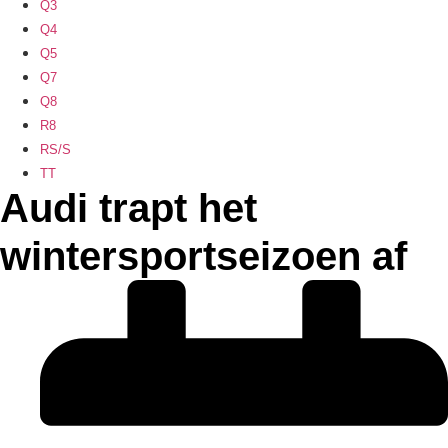
Q3
Q4
Q5
Q7
Q8
R8
RS/S
TT
Audi trapt het
wintersportseizoen af