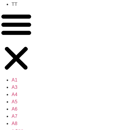
TT
A1
A3
A4
A5
A6
A7
A8