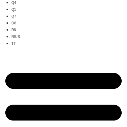
Q4
Q5
Q7
Q8
R8
RS/S
TT