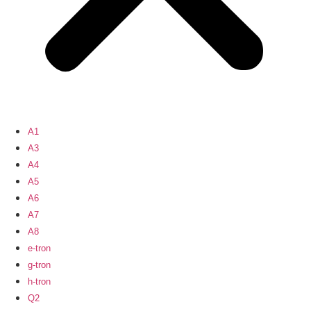
A1
A3
A4
A5
A6
A7
A8
e-tron
g-tron
h-tron
Q2