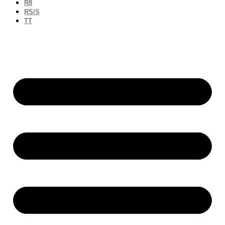
R8
RS/S
TT