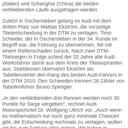
(Italien) und Schanghai (China) die beiden
verbleibenden Läufe ausgetragen werden.
Zuletzt in Oschersleben gelang es Audi mit dem
dritten Platz von Mattias Ekström, die vorzeitige
Titelentscheidung in der DTM zu vertagen. Timo
Scheider, der in Oschersleben in der 34. Runde im
Begriff war, die Führung zu übernehmen, fiel mit
einem Reifenschaden zurück. Nach zwei DTM-
Titelsiegen in Folge schied der 32 Jahre alte Audi-
Werksfahrer damit aus dem Kreis der Titelaspiranten
aus. Stattdessen übernahm Ekström als
Tabellenvierter den Rang des besten Audi-Fahrers in
der DTM 2010. Den Schweden trennen 26 Zähler von
Tabellenführer Bruno Spengler.
„In den verbleibenden drei Rennen werden noch 30
Punkte für Siege vergeben“, rechnet Audi-
Motorsportchef Dr. Wolfgang Ullrich vor. „Auch wenn
es mathematisch nur noch ganz minimale Chancen
gibt, die Entscheidung nochmals zu vertagen, wollen
wir bis zum Schluss alles geben. Wir haben in