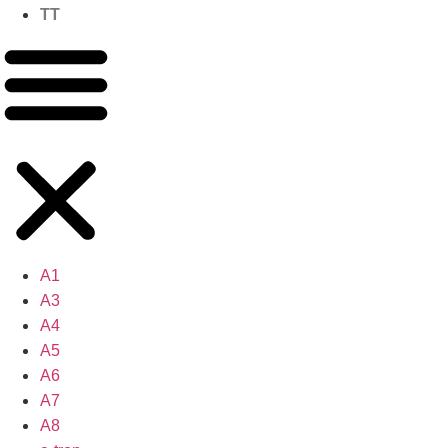
TT
A1
A3
A4
A5
A6
A7
A8