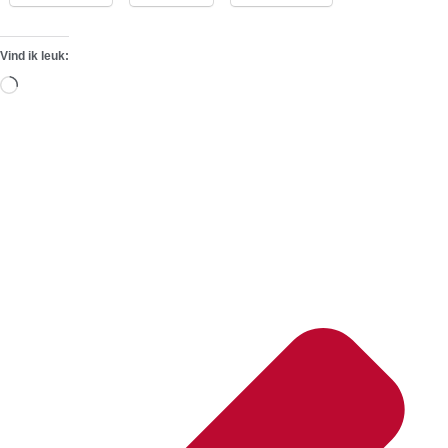
Vind ik leuk:
Aan
het
laden...