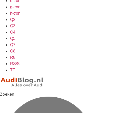
e-tron
g-tron
h-tron
Q2
Q3
Q4
Q5
Q7
Q8
R8
RS/S
TT
Zoeken