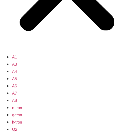
A1
A3
A4
A5
A6
A7
A8
e-tron
g-tron
h-tron
Q2