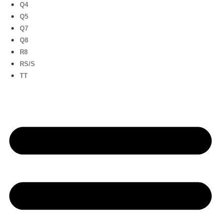
Q4
Q5
Q7
Q8
R8
RS/S
TT