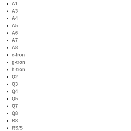
Ga
A1
naar
A3
de
A4
inhoud
A5
A6
A7
A8
e-tron
g-tron
h-tron
Q2
Q3
Q4
Q5
Q7
Q8
R8
RS/S