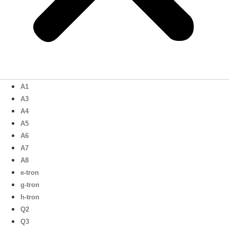
A1
A3
A4
A5
A6
A7
A8
e-tron
g-tron
h-tron
Q2
Q3