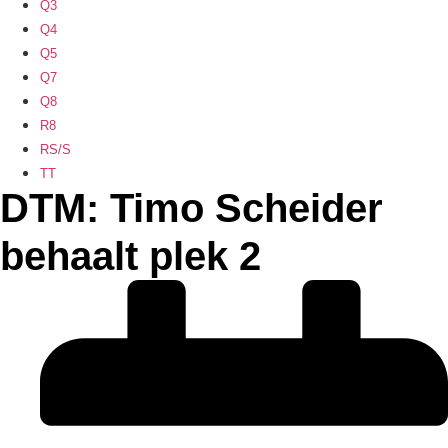
Q3
Q4
Q5
Q7
Q8
R8
RS/S
TT
DTM: Timo Scheider
behaalt plek 2