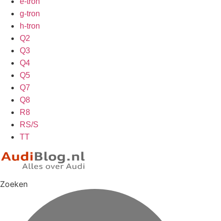
e-tron
g-tron
h-tron
Q2
Q3
Q4
Q5
Q7
Q8
R8
RS/S
TT
Zoeken