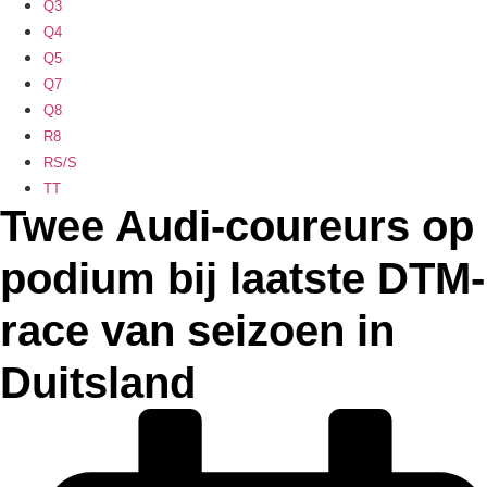
Q3
Q4
Q5
Q7
Q8
R8
RS/S
TT
Twee Audi-coureurs op
podium bij laatste DTM-
race van seizoen in
Duitsland