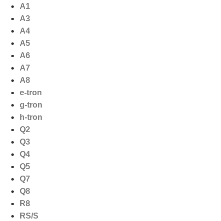
Ga
A1
naar
A3
de
A4
inhoud
A5
A6
A7
A8
e-tron
g-tron
h-tron
Q2
Q3
Q4
Q5
Q7
Q8
R8
RS/S