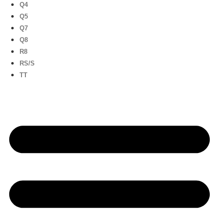
Q4
Q5
Q7
Q8
R8
RS/S
TT