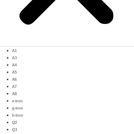
A1
A3
A4
A5
A6
A7
A8
e-tron
g-tron
h-tron
Q2
Q3