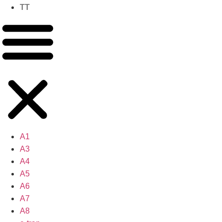
TT
A1
A3
A4
A5
A6
A7
A8