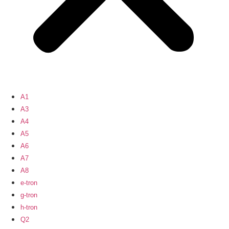
A1
A3
A4
A5
A6
A7
A8
e-tron
g-tron
h-tron
Q2